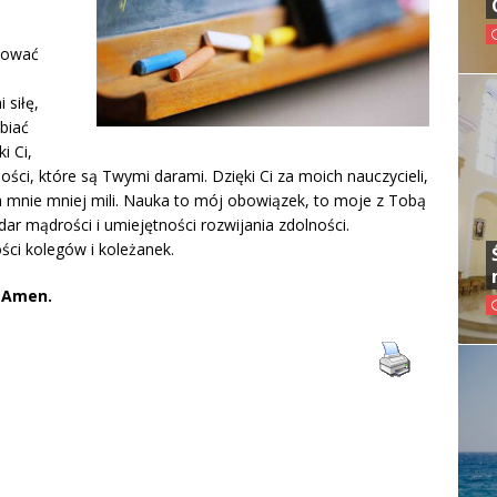
gnować
 siłę,
biać
i Ci,
ości, które są Twymi darami. Dzięki Ci za moich nauczycieli,
dla mnie mniej mili. Nauka to mój obowiązek, to moje z Tobą
dar mądrości i umiejętności rozwijania zdolności.
ści kolegów i koleżanek.
.
Amen.