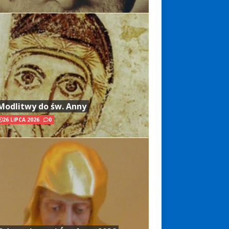
Modlitwy do św. Anny
26 LIPCA 2026
0