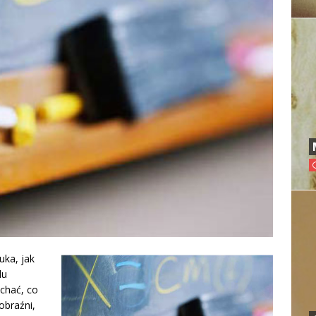
uka, jak
du
uchać, co
obraźni,