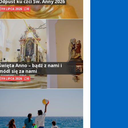
Odpust ku czci Św. Anny 2026
19 LIPCA 2026
0
Święta Anno – bądź z nami i
módl się za nami
19 LIPCA 2026
0