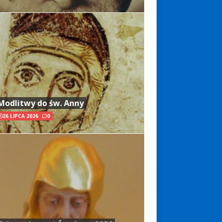
Modlitwy do św. Anny
26 LIPCA 2026
0