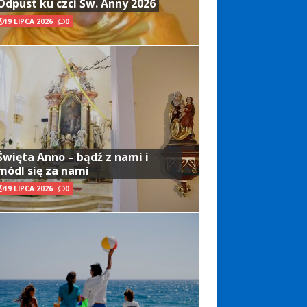
Odpust ku czci Św. Anny 2026
19 LIPCA 2026
0
Święta Anno – bądź z nami i
módl się za nami
19 LIPCA 2026
0