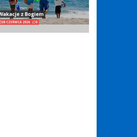
Wakacje z Bogiem
28 CZERWCA 2026
0