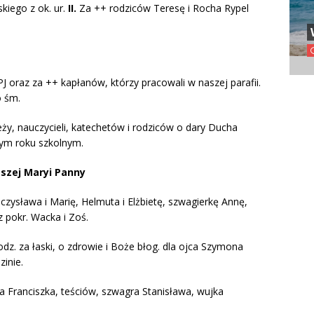
kiego z ok. ur.
II.
Za ++ rodziców Teresę i Rocha Rypel
SPJ oraz za ++ kapłanów, którzy pracowali w naszej parafii.
o śm.
eży, nauczycieli, katechetów i rodziców o dary Ducha
ym roku szkolnym.
tszej Maryi Panny
eczysława i Marię, Helmuta i Elżbietę, szwagierkę Annę,
z pokr. Wacka i Zoś.
odz. za łaski, o zdrowie i Boże błog. dla ojca Szymona
zinie.
ca Franciszka, teściów, szwagra Stanisława, wujka