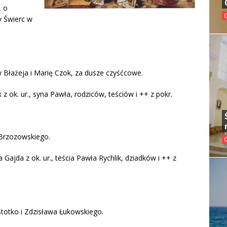
, o
y Świerc w
 Błażeja i Marię Czok, za dusze czyśćcowe.
 ok. ur., syna Pawła, rodziców, teściów i ++ z pokr.
 Brzozowskiego.
Gajda z ok. ur., teścia Pawła Rychlik, dziadków i ++ z
Stotko i Zdzisława Łukowskiego.