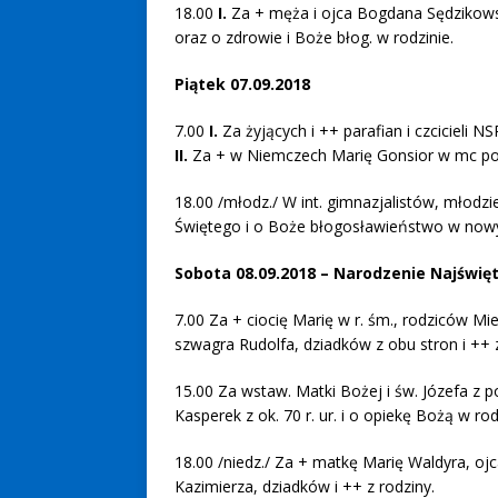
18.00
I.
Za + męża i ojca Bogdana Sędzikows
oraz o zdrowie i Boże błog. w rodzinie.
Piątek 07.09.2018
7.00
I.
Za żyjących i ++ parafian i czcicieli N
II.
Za + w Niemczech Marię Gonsior w mc p
18.00 /młodz./ W int. gimnazjalistów, młodzi
Świętego i o Boże błogosławieństwo w now
Sobota 08.09.2018 – Narodzenie Najświę
7.00 Za + ciocię Marię w r. śm., rodziców Mi
szwagra Rudolfa, dziadków z obu stron i ++ 
15.00 Za wstaw. Matki Bożej i św. Józefa z p
Kasperek z ok. 70 r. ur. i o opiekę Bożą w rod
18.00 /niedz./ Za + matkę Marię Waldyra, oj
Kazimierza, dziadków i ++ z rodziny.