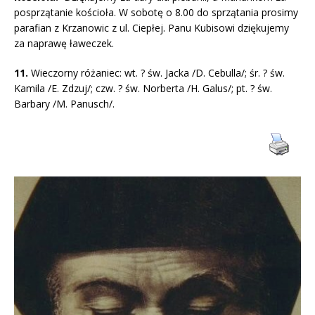
posprzątanie kościoła. W sobotę o 8.00 do sprzątania prosimy
parafian z Krzanowic z ul. Ciepłej. Panu Kubisowi dziękujemy
za naprawę ławeczek.
11.
Wieczorny różaniec: wt. ? św. Jacka /D. Cebulla/; śr. ? św.
Kamila /E. Zdzuj/; czw. ? św. Norberta /H. Galus/; pt. ? św.
Barbary /M. Panusch/.