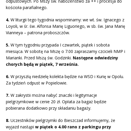
odpustowych. Po Mszy św. nabożeństwo za ++ i procesja do
kościoła parafialnego.
4.
W liturgii tego tygodnia wspominamy: we wt. św. Ignacego z
Loyoli, w śr. św. Alfonsa Marię Liguoriego, w sb. św. Jana Marię
Vianneya – patrona proboszczów.
5.
W tym tygodniu przypada I czwartek, piątek i sobota
miesiąca. W sobotę na Mszę o 7.00 zapraszamy czcicieli NMP i
Marianki. Przed Mszą św. Godzinki.
Następne odwiedziny
chorych będą w piątek, 7 września.
6.
W przyszłą niedzielę kolekta będzie na WSD i Kurię w Opolu.
Za tydzień odpust w Popielowie.
7.
W zakrystii można nabyć znaczki i legitymacje
pielgrzymkowe w cenie 20 zł. Opłata za bagaż będzie
pobierana dodatkowo przy składaniu bagaży.
8.
Uczestników pielgrzymki do Bieszczad informujemy, że
wyjazd nastąpi
w piątek o 4.00 rano z parkingu przy