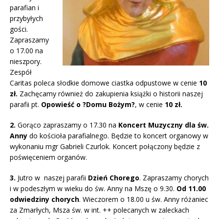
parafian i
przybyłych
gości.
Zapraszamy
o 17.00 na
nieszpory.
Zespół
Caritas poleca słodkie domowe ciastka odpustowe w cenie
10
zł.
Zachęcamy również do zakupienia książki o historii naszej
parafii pt.
Opowieść o ?Domu Bożym?
, w cenie
10 zł.
2.
Gorąco zapraszamy o 17.30 na
Koncert Muzyczny dla św.
Anny
do kościoła parafialnego. Będzie to koncert organowy w
wykonaniu mgr Gabrieli Czurlok. Koncert połączony będzie z
poświęceniem organów.
3.
Jutro w
naszej parafii
Dzień Chorego
. Zapraszamy chorych
i w podeszłym w wieku do św. Anny na Mszę o 9.30.
Od 11.00
odwiedziny chorych
. Wieczorem o 18.00 u św. Anny różaniec
za Zmarłych, Msza św. w int. ++ polecanych w zaleckach