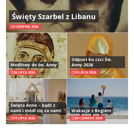
Święty Szarbel z Libanu
2 SIERPNIA 2026
Odpust ku czci Św.
Modlitwy do św. Anny
Anny 2026
26 LIPCA 2026
19 LIPCA 2026
Święta Anno – bądź z
nami i módl się za nami
Wakacje z Bogiem
19 LIPCA 2026
28 CZERWCA 2026