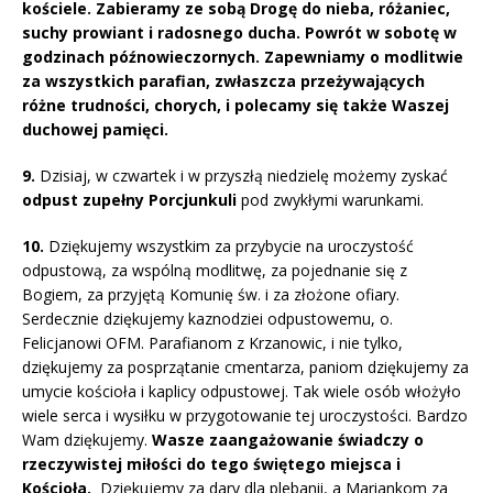
kościele. Zabieramy ze sobą Drogę do nieba, różaniec,
suchy prowiant i radosnego ducha. Powrót w sobotę w
godzinach późnowieczornych. Zapewniamy o modlitwie
za wszystkich parafian, zwłaszcza przeżywających
różne trudności, chorych, i polecamy się także Waszej
duchowej pamięci.
9.
Dzisiaj, w czwartek i w przyszłą niedzielę możemy zyskać
odpust zupełny Porcjunkuli
pod zwykłymi warunkami.
10.
Dziękujemy wszystkim za przybycie na uroczystość
odpustową, za wspólną modlitwę, za pojednanie się z
Bogiem, za przyjętą Komunię św. i za złożone ofiary.
Serdecznie dziękujemy kaznodziei odpustowemu, o.
Felicjanowi OFM. Parafianom z Krzanowic, i nie tylko,
dziękujemy za posprzątanie cmentarza, paniom dziękujemy za
umycie kościoła i kaplicy odpustowej.
Tak
wiele osób włożyło
wiele serca i wysiłku w przygotowanie tej uroczystości. Bardzo
Wam dziękujemy.
Wasze zaangażowanie świadczy o
rzeczywistej miłości do tego świętego miejsca i
Kościoła.
Dziękujemy za dary dla plebanii, a Mariankom za