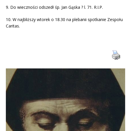
9.
Do wieczności odszedł śp.
Jan
Gąska
? l. 71. R.I.P.
10.
W najbliższy wtorek o 18.30 na plebanii spotkanie Zespołu
Caritas.