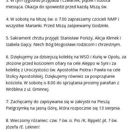
3.
W tym tygodniu przypada I czwartek, piątek i sobota
miesiąca. Okazja do spowiedzi przed każdą Mszą św.
4.
W sobotę na Mszę św. o 7.00 zapraszamy czcicieli NMP i
wszystkie Marianki. Przed Mszą zaśpiewamy Godzinki.
5.
Sakrament chrztu przyjęli: Stanisław Poniży, Alicja Klimek i
Izabela Gajcy. Niech Bóg błogosławi rodzicom i chrzestnym.
6.
Dziękujemy za dzisiejszą kolektę na WSD i Kurię w Opolu, za
złożone przed kościołem ofiary na cele Aleppo w Syrii i za
kolektę z Uroczystości św. Apostołów Piotra i Pawła na cele
Stolicy Apostolskiej. Dziękujemy również za posprzątanie
kościoła. W sobotę o 8.00 do sprzątania prosimy parafian z
Wróblina z ul. Gminnej.
7.
Zachęcamy do zapisywania się w zakrystii na Pieszą
Pielgrzymkę na Jasną Górę, która rozpocznie się 13 sierpnia.
8.
Wieczorny różaniec: czw. ? św. o. Pio /K.
Rippel
/; pt. ? św.
Józefa /E.
Lekner
/.