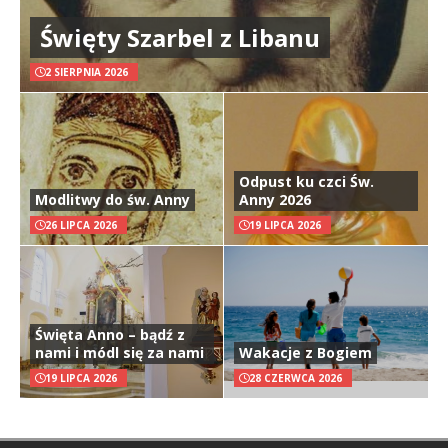
Święty Szarbel z Libanu
2 SIERPNIA 2026
Odpust ku czci Św.
Modlitwy do św. Anny
Anny 2026
26 LIPCA 2026
19 LIPCA 2026
Święta Anno – bądź z
nami i módl się za nami
Wakacje z Bogiem
19 LIPCA 2026
28 CZERWCA 2026