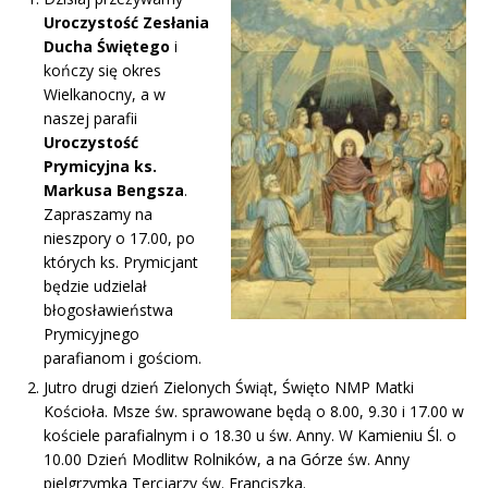
Uroczystość Zesłania
Ducha Świętego
i
kończy się okres
Wielkanocny, a w
naszej parafii
Uroczystość
Prymicyjna ks.
Markusa Bengsza
.
Zapraszamy na
nieszpory o 17.00, po
których ks. Prymicjant
będzie udzielał
błogosławieństwa
Prymicyjnego
parafianom i gościom.
Jutro drugi dzień Zielonych Świąt, Święto NMP Matki
Kościoła. Msze św. sprawowane będą o 8.00, 9.30 i 17.00 w
kościele parafialnym i o 18.30 u św. Anny. W Kamieniu Śl. o
10.00 Dzień Modlitw Rolników, a na Górze św. Anny
pielgrzymka Tercjarzy św. Franciszka.