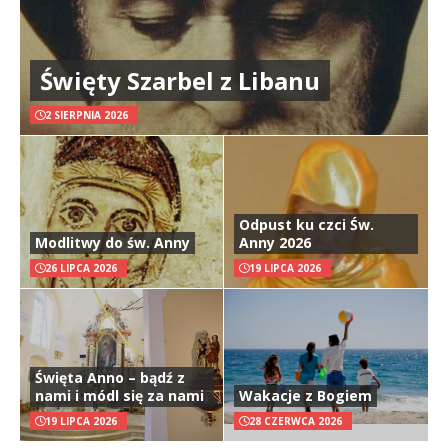
Święty Szarbel z Libanu
2 SIERPNIA 2026
Odpust ku czci Św.
Modlitwy do św. Anny
Anny 2026
26 LIPCA 2026
19 LIPCA 2026
Święta Anno – bądź z
nami i módl się za nami
Wakacje z Bogiem
19 LIPCA 2026
28 CZERWCA 2026