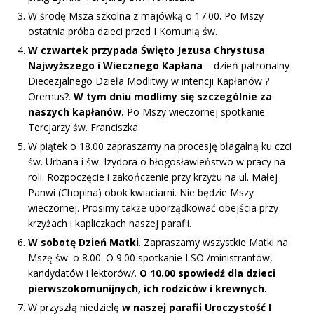
W środę Msza szkolna z majówką o 17.00. Po Mszy
ostatnia próba dzieci przed I Komunią św.
W czwartek przypada Święto Jezusa Chrystusa
Najwyższego i Wiecznego Kapłana
– dzień patronalny
Diecezjalnego Dzieła Modlitwy w intencji Kapłanów ?
Oremus?.
W tym dniu modlimy się szczególnie za
naszych kapłanów.
Po Mszy wieczornej spotkanie
Tercjarzy św. Franciszka.
W piątek o 18.00 zapraszamy na procesję błagalną ku czci
św. Urbana i św. Izydora o błogosławieństwo w pracy na
roli. Rozpoczęcie i zakończenie przy krzyżu na ul. Małej
Panwi (Chopina) obok kwiaciarni. Nie będzie Mszy
wieczornej. Prosimy także uporządkować obejścia przy
krzyżach i kapliczkach naszej parafii.
W sobotę Dzień Matki
. Zapraszamy wszystkie Matki na
Mszę św. o 8.00. O 9.00 spotkanie LSO /ministrantów,
kandydatów i lektorów/.
O 10.00 spowiedź dla dzieci
pierwszokomunijnych, ich rodziców i krewnych.
W przyszłą niedzielę
w naszej parafii Uroczystość I