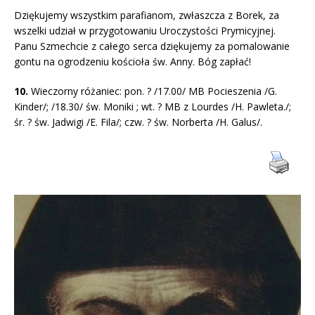
Dziękujemy wszystkim parafianom, zwłaszcza z Borek, za
wszelki udział w przygotowaniu Uroczystości Prymicyjnej.
Panu Szmechcie z całego serca dziękujemy za pomalowanie
gontu na ogrodzeniu kościoła św. Anny. Bóg zapłać!
10.
Wieczorny różaniec: pon. ? /17.00/ MB Pocieszenia /G.
Kinder/; /18.30/ św. Moniki ; wt. ? MB z Lourdes /H. Pawleta./;
śr. ? św. Jadwigi /E. Fila/; czw. ? św. Norberta /H. Galus/.