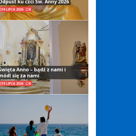
Odpust ku czci Św. Anny 2026
19 LIPCA 2026
0
Święta Anno – bądź z nami i
módl się za nami
19 LIPCA 2026
0