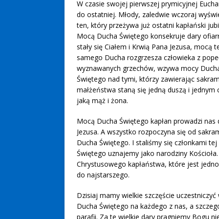
W czasie swojej pierwszej prymicyjnej Euchar
do ostatniej. Młody, zaledwie wczoraj wyświ
ten, który przeżywa już ostatni kapłański jubi
Mocą Ducha Świętego konsekruje dary ofiar
stały się Ciałem i Krwią Pana Jezusa, mocą 
samego Ducha rozgrzesza człowieka z pope
wyznawanych grzechów, wzywa mocy Duch
Świętego nad tymi, którzy zawierając sakra
małżeństwa staną się jedną duszą i jednym 
jaką mąż i żona.
Mocą Ducha Świętego kapłan prowadzi nas d
Jezusa. A wszystko rozpoczyna się od sakram
Ducha Świętego. I staliśmy się członkami tej
Świętego uznajemy jako narodziny Kościoła. K
Chrystusowego kapłaństwa, które jest jedno
do najstarszego.
Dzisiaj mamy wielkie szczęście uczestniczyć
Ducha Świętego na każdego z nas, a szczeg
parafii. Za te wielkie dary pragniemy Bogu n