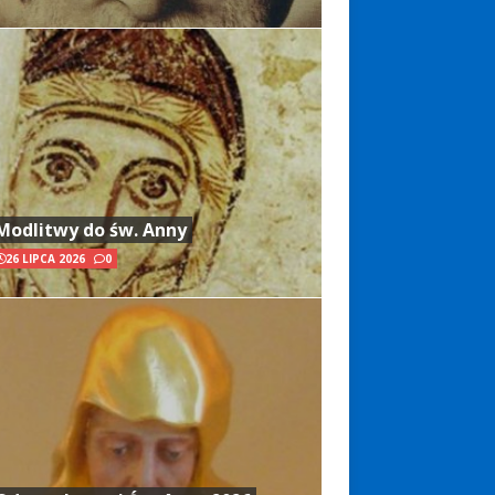
Modlitwy do św. Anny
26 LIPCA 2026
0