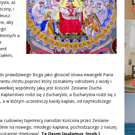
ystii, aż
econy, i
leusz.
ne, aby
tego
łnionych a
a
ment
ciałem,
o prawdziwego Boga jako głosiciel słowa ewangelii Pana
entu chrztu poprzez który zostaliśmy odrodzeni z wody i
 wielkiej wspólnoty jaką jest Kościół. Zesłanie Ducha
apłaństwo rodzi się z Eucharystii, a Eucharystia rodzi się z
, a w którym uczestniczy każdy kapłan, od najmłodszego
 w cudownej tajemnicy narodzin Kościoła przez Zesłanie
ólnie na nowego, młodego kapłana, pochodzącego z naszej
ieustannie dziękować.
Te Deum laudamus
.
[prob.]