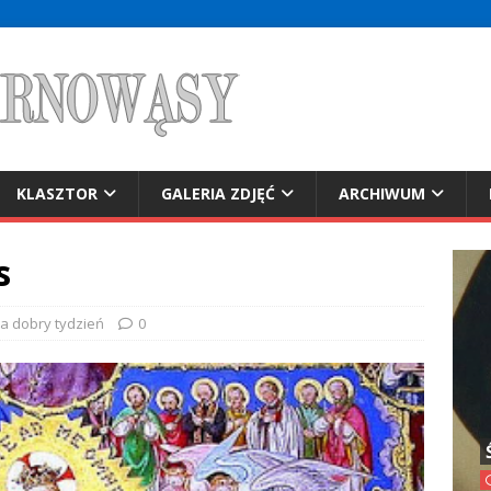
KLASZTOR
GALERIA ZDJĘĆ
ARCHIWUM
s
na dobry tydzień
0