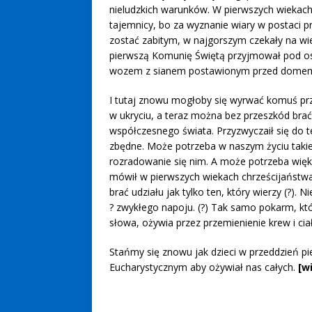
nieludzkich warunków. W pierwszych wiekach
tajemnicy, bo za wyznanie wiary w postaci p
zostać zabitym, w najgorszym czekały na wie
pierwszą Komunię Świętą przyjmował pod osł
wozem z sianem postawionym przed domem. 
I tutaj znowu mogłoby się wyrwać komuś prz
w ukryciu, a teraz można bez przeszkód brać 
współczesnego świata. Przyzwyczaił się do te
zbędne. Może potrzeba w naszym życiu takie
rozradowanie się nim. A może potrzeba więk
mówił w pierwszych wiekach chrześcijaństwa
brać udziału jak tylko ten, który wierzy (?
? zwykłego napoju. (?) Tak samo pokarm, któ
słowa, ożywia przez przemienienie krew i cia
Stańmy się znowu jak dzieci w przeddzień pi
Eucharystycznym aby ożywiał nas całych.
[w