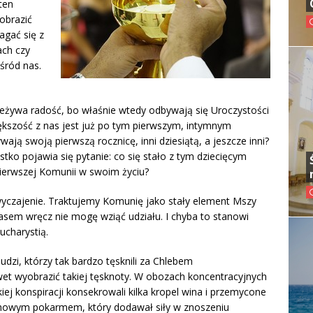
ten
obrazić
agać się z
ach czy
śród nas.
eżywa radość, bo właśnie wtedy odbywają się Uroczystości
kszość z nas jest już po tym pierwszym, intymnym
ają swoją pierwszą rocznicę, inni dziesiątą, a jeszcze inni?
ystko pojawia się pytanie: co się stało z tym dziecięcym
pierwszej Komunii w swoim życiu?
yczajenie. Traktujemy Komunię jako stały element Mszy
asem wręcz nie mogę wziąć udziału. I chyba to stanowi
ucharystią.
udzi, którzy tak bardzo tęsknili za Chlebem
wet wyobrazić takiej tęsknoty. W obozach koncentracyjnych
iej konspiracji konsekrowali kilka kropel wina i przemycone
uchowym pokarmem, który dodawał siły w znoszeniu