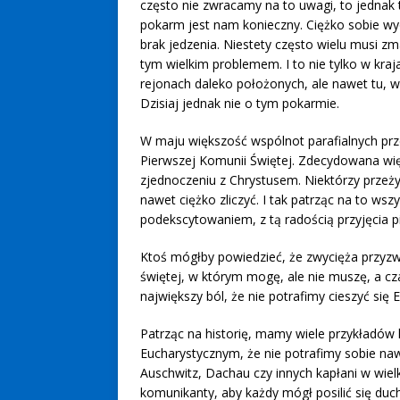
często nie zwracamy na to uwagi, to jednak 
pokarm jest nam konieczny. Ciężko sobie wy
brak jedzenia. Niestety często wielu musi zm
tym wielkim problemem. I to nie tylko w kraj
rejonach daleko położonych, ale nawet tu, w
Dzisiaj jednak nie o tym pokarmie.
W maju większość wspólnot parafialnych prz
Pierwszej Komunii Świętej. Zdecydowana wię
zjednoczeniu z Chrystusem. Niektórzy przeżyw
nawet ciężko zliczyć. I tak patrząc na to wsz
podekscytowaniem, z tą radością przyjęcia 
Ktoś mógłby powiedzieć, że zwycięża przyzw
świętej, w którym mogę, ale nie muszę, a cz
największy ból, że nie potrafimy cieszyć się E
Patrząc na historię, mamy wiele przykładów l
Eucharystycznym, że nie potrafimy sobie na
Auschwitz, Dachau czy innych kapłani w wielk
komunikanty, aby każdy mógł posilić się d