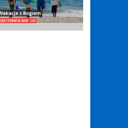
Wakacje z Bogiem
28 CZERWCA 2026
0