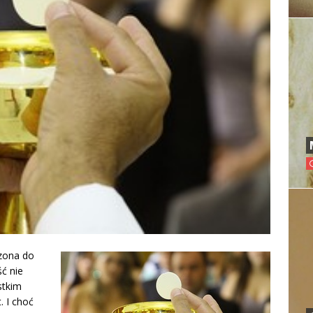
zona do
ść nie
stkim
. I choć