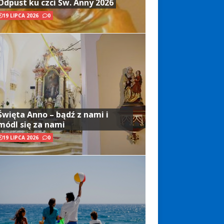
Odpust ku czci Św. Anny 2026
19 LIPCA 2026
0
Święta Anno – bądź z nami i
módl się za nami
19 LIPCA 2026
0