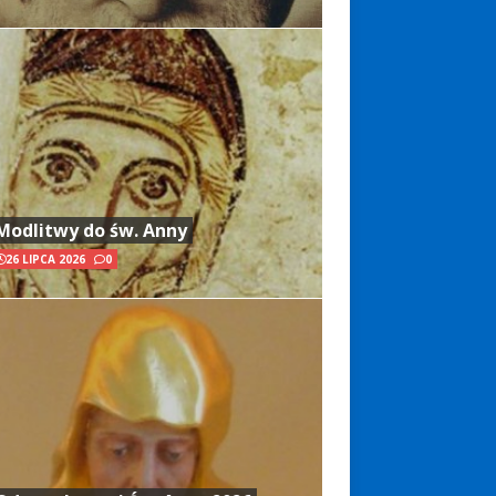
Modlitwy do św. Anny
26 LIPCA 2026
0