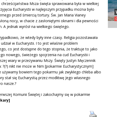
 chrześcijaństwa Msza święta sprawowana była w wielkiej
rzyjęcia Eucharystii w najlepszym przypadku można było
rnego przed śmiercią tortury. Św. Jan Maria Vianey
oną nocy, w chacie z zasłoniętymi oknami i dla pewności
A jednak wyrósł na wielkiego świętego.
ypadkowo, że wtedy były inne czasy. Religia pozostawała
udział w Eucharystii. I to jest właśnie problem
go, co jest dostępne do tego stopnia, że traktuje to jako
go nowego, świeżego spojrzenia na cud Eucharystii i
szej wiary w przeżywaniu Mszy. Święty Justyn Męczennik
: ?(?) nikt nie może w Nim [pokarmie Eucharystycznym]
). Nie używamy bowiem tego pokarmu jak zwykłego chleba albo
ry stał się Eucharystią przez modlitwę Jego własnego
ło nasze.?
erwszej Komunii Świętej i zakochajmy się w pokarmie
ikary]