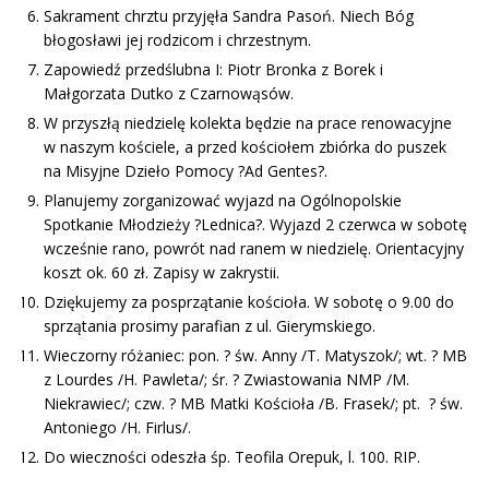
Sakrament chrztu przyjęła Sandra Pasoń. Niech Bóg
błogosławi jej rodzicom i chrzestnym.
Zapowiedź przedślubna I: Piotr Bronka z Borek i
Małgorzata Dutko z Czarnowąsów.
W przyszłą niedzielę kolekta będzie na prace renowacyjne
w naszym kościele, a przed kościołem zbiórka do puszek
na Misyjne Dzieło Pomocy ?Ad Gentes?.
Planujemy zorganizować wyjazd na Ogólnopolskie
Spotkanie Młodzieży ?Lednica?. Wyjazd 2 czerwca w sobotę
wcześnie rano, powrót nad ranem w niedzielę. Orientacyjny
koszt ok. 60 zł. Zapisy w zakrystii.
Dziękujemy za posprzątanie kościoła. W sobotę o 9.00 do
sprzątania prosimy parafian z ul. Gierymskiego.
Wieczorny różaniec: pon. ? św. Anny /T. Matyszok/; wt. ? MB
z Lourdes /H. Pawleta/; śr. ? Zwiastowania NMP /M.
Niekrawiec/; czw. ? MB Matki Kościoła /B. Frasek/; pt. ? św.
Antoniego /H. Firlus/.
Do wieczności odeszła śp. Teofila Orepuk, l. 100. RIP.