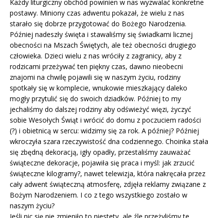
Każdy liturgiczny obchód powinien w nas wyzwalać konkretne
postawy. Miniony czas adwentu pokazał, że wielu z nas
starało się dobrze przygotować do Bożego Narodzenia.
Później nadeszły święta i stawaliśmy się świadkami licznej
obecności na Mszach Świętych, ale też obecności drugiego
człowieka. Dzieci wielu z nas wróciły z zagranicy, aby z
rodzicami przeżywać ten piękny czas, dawno nieobecni
znajomi na chwilę pojawili się w naszym życiu, rodziny
spotkały się w komplecie, wnukowie mieszkający daleko
mogły przytulić się do swoich dziadków. Później to my
jechaliśmy do dalszej rodziny aby odświeżyć więzi, życzyć
sobie Wesołych Świąt i wrócić do domu z poczuciem radości
(?) i obietnicą w sercu: widzimy się za rok. A później? Później
wkroczyła szara rzeczywistość dna codziennego. Choinka stała
się zbędną dekoracją, igły opadły, przestaliśmy zauważać
świąteczne dekoracje, pojawiła się praca i myśl: jak zrzucić
świąteczne kilogramy?, nawet telewizja, która nakręcała przez
cały adwent świąteczną atmosferę, zdjęła reklamy związane z
Bożym Narodzeniem. I co z tego wszystkiego zostało w
naszym życiu?
Jeśli nic się nie zmieniło to niestety, ale źle przeżyliśmy te