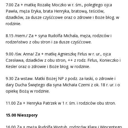
7.00 Za + matkę Rozalię Moczko w r. śm., poległego ojca
Pawła, męża Eryka, brata Henryka, bratową, teściów,
dziadków, za dusze czyśćcowe oraz o zdrowie i Boże błog. w
rodzinie.
8.15 /niem./ Za + syna Rudolfa Michala, męża, rodziców i
rodzeństwo z obu stron i za dusze czyśćcowe.
9.00 /św. Anna/ Za + matkę Agnieszkę Firlus w r. ur., ojca
Czesława, dziadków z obu stron, ++ z rodz. Firlus, Konieczko i
Kesler oraz o zdrowie i Boże błog. w rodzinie.
9.30 Za wstaw. Matki Bożej NP z podz. za łaski, o zdrowie i
dary Ducha Świętego dla syna Michała Czerni z ok. 18 r. ur. i o
opiekę Bożą w rodzinie.
11.00 Za + Henryka Patrzek w 1 r. śm. i rodziców obu stron.
15.00 Nieszpory
16.00 Za + męża Rudolfa Wystub, rodziców Klarę i Wincentego