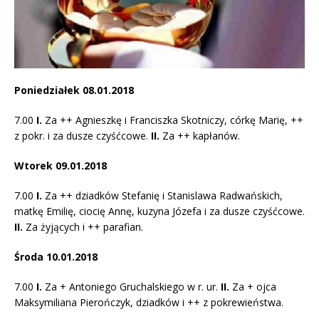
Poniedziałek 08.01.2018
7.00
I.
Za ++ Agnieszkę i Franciszka Skotniczy, córkę Marię, ++
z pokr. i za dusze czyśćcowe.
II.
Za ++ kapłanów.
Wtorek 09.01.2018
7.00
I.
Za ++ dziadków Stefanię i Stanislawa Radwańskich,
matkę Emilię, ciocię Annę, kuzyna Józefa i za dusze czyśćcowe.
II.
Za żyjących i ++ parafian.
Środa 10.01.2018
7.00
I.
Za + Antoniego Gruchalskiego w r. ur.
II.
Za + ojca
Maksymiliana Pierończyk, dziadków i ++ z pokrewieństwa.