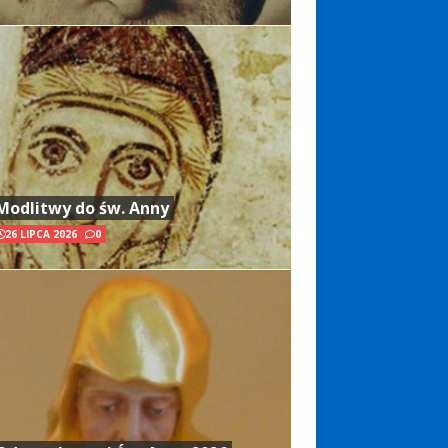
Modlitwy do św. Anny
26 LIPCA 2026
0