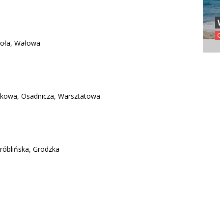
esoła, Wałowa
iankowa, Osadnicza, Warsztatowa
Wróblińska, Grodzka