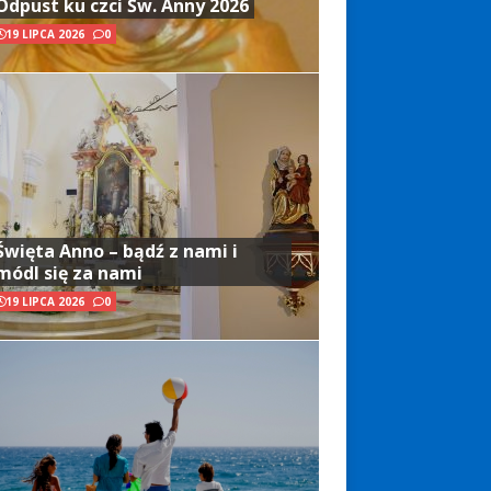
Odpust ku czci Św. Anny 2026
19 LIPCA 2026
0
Święta Anno – bądź z nami i
módl się za nami
19 LIPCA 2026
0