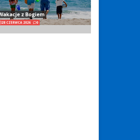
Wakacje z Bogiem
28 CZERWCA 2026
0