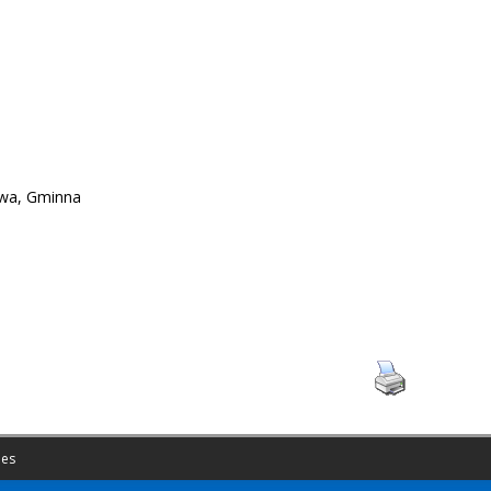
owa, Gminna
es