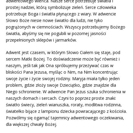
adwentowego wieńca. Nasze serce potrzebuje światła i
prostej nadziei, którą symbolizuje zieleń. Serce człowieka
potrzebuje Boga i światła płynącego z wiary. W adwencie
Słowo Boże niesie nowe światło dla ludzi, nie tyko
pogrążonych w ciemnościach. Wszyscy potrzebujemy Bożego
światła, abyśmy się nie pogubili w pozornej jasności
przepełnionych sklepów i jarmarków.
Adwent jest czasem, w którym Słowo Ciałem się staje, pod
sercem Matki Bożej. To doświadczenie może być również i
naszym, jeśli tak jak Ona spróbujemy przeżywać czas w
bliskości Pana Jezusa, myśląc o Nim, na Nim koncentrując
swoje życie i życie swojej rodziny. Maryja miała tylko jeden
problem, gdzie złoży swoje Dzieciątko, gdzie znajdzie dla
Niego schronienie. W adwencie Pan Jezus szuka schronienia w
naszych domach i sercach. Czyni to poprzez proste znaki:
światło świecy, zieleń wianuszka, roraty, modlitwa rodzinna,
światełko bijące z lampionu dziecka powracającego z kościoła.
Pozwólmy się ogarnąć tajemnicy adwentowego oczekiwania,
dla większej chwały Bożej.