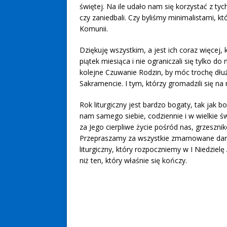
świętej. Na ile udało nam się korzystać z tyc
czy zaniedbali. Czy byliśmy minimalistami, kt
Komunii.
Dziękuję wszystkim, a jest ich coraz więcej,
piątek miesiąca i nie ograniczali się tylko do
kolejne Czuwanie Rodzin, by móc trochę dł
Sakramencie. I tym, którzy gromadzili się 
Rok liturgiczny jest bardzo bogaty, tak jak 
nam samego siebie, codziennie i w wielkie ś
za Jego cierpliwe życie pośród nas, grzeszni
Przepraszamy za wszystkie zmarnowane dary
liturgiczny, który rozpoczniemy w I Niedziel
niż ten, który właśnie się kończy.