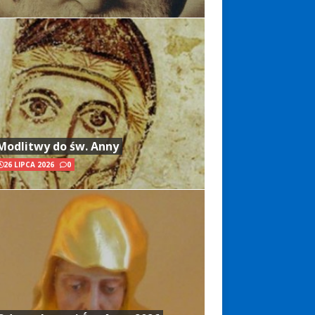
Modlitwy do św. Anny
26 LIPCA 2026
0