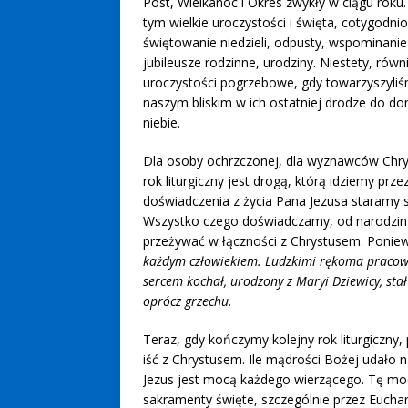
Post, Wielkanoc i Okres zwykły w ciągu roku
tym wielkie uroczystości i święta, cotygodni
świętowanie niedzieli, odpusty, wspominanie
jubileusze rodzinne, urodziny. Niestety, równ
uroczystości pogrzebowe, gdy towarzyszyli
naszym bliskim w ich ostatniej drodze do d
niebie.
Dla osoby ochrzczonej, dla wyznawców Chry
rok liturgiczny jest drogą, którą idziemy p
doświadczenia z życia Pana Jezusa staramy 
Wszystko czego doświadczamy, od narodzin do
przeżywać w łączności z Chrystusem. Poni
każdym człowiekiem. Ludzkimi rękoma pracował
sercem kochał, urodzony z Maryi Dziewicy, sta
oprócz grzechu
.
Teraz, gdy kończymy kolejny rok liturgiczny,
iść z Chrystusem. Ile mądrości Bożej udało 
Jezus jest mocą każdego wierzącego. Tę mo
sakramenty święte, szczególnie przez Eucha