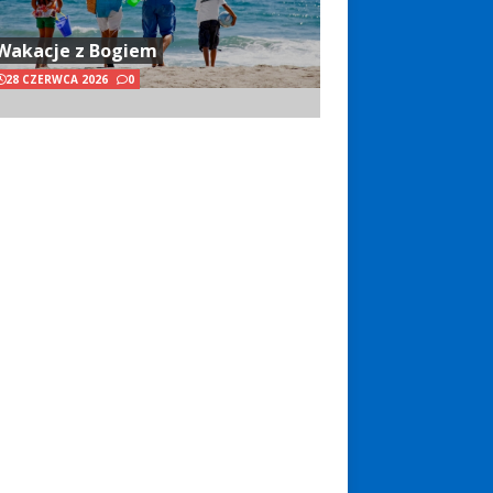
Wakacje z Bogiem
28 CZERWCA 2026
0