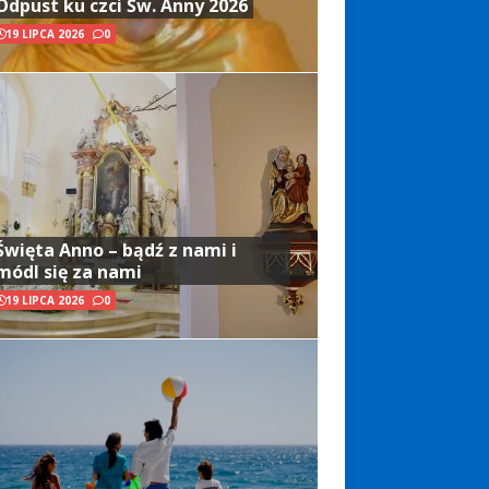
Odpust ku czci Św. Anny 2026
19 LIPCA 2026
0
Święta Anno – bądź z nami i
módl się za nami
19 LIPCA 2026
0