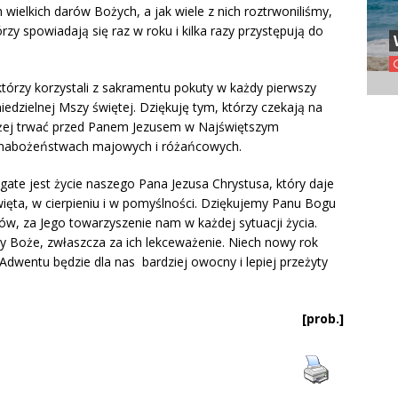
h wielkich darów Bożych, a jak wiele z nich roztrwoniliśmy,
órzy spowiadają się raz w roku i kilka razy przystępują do
 którzy korzystali z sakramentu pokuty w każdy pierwszy
 niedzielnej Mszy świętej. Dziękuję tym, którzy czekają na
użej trwać przed Panem Jezusem w Najświętszym
na nabożeństwach majowych i różańcowych.
bogate jest życie naszego Pana Jezusa Chrystusa, który daje
więta, w cierpieniu i w pomyślności. Dziękujemy Panu Bogu
ków, za Jego towarzyszenie nam w każdej sytuacji życia.
 Boże, zwłaszcza za ich lekceważenie. Niech nowy rok
ę Adwentu będzie dla nas bardziej owocny i lepiej przeżyty
[prob.]