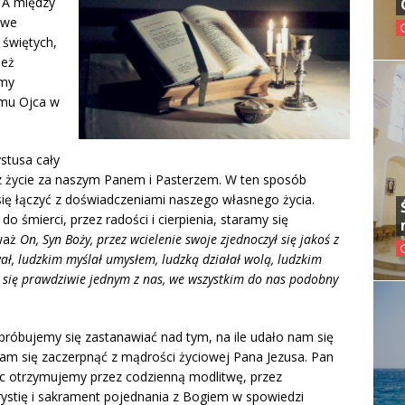
. A między
owe
 świętych,
ież
śmy
omu Ojca w
stusa cały
rzez życie za naszym Panem i Pasterzem. W ten sposób
się łączyć z doświadczeniami naszego własnego życia.
 śmierci, przez radości i cierpienia, staramy się
eważ
On, Syn Boży, przez wcielenie swoje zjednoczył się jakoś z
, ludzkim myślał umysłem, ludzką działał wolą, ludzkim
ł się prawdziwie jednym z nas, we wszystkim do nas podobny
 próbujemy się zastanawiać nad tym, na ile udało nam się
nam się zaczerpnąć z mądrości życiowej Pana Jezusa. Pan
c otrzymujemy przez codzienną modlitwę, przez
rystię i sakrament pojednania z Bogiem w spowiedzi