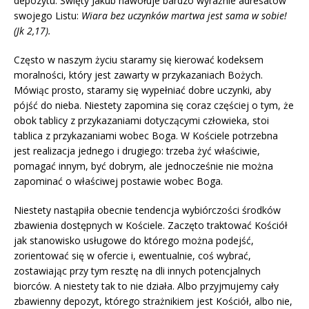
depozytu. Święty Jakub nawołuje bardzo wyraźnie adresatów
swojego Listu:
Wiara bez uczynków martwa jest sama w sobie!
(Jk 2,17).
Często w naszym życiu staramy się kierować kodeksem
moralności, który jest zawarty w przykazaniach Bożych.
Mówiąc prosto, staramy się wypełniać dobre uczynki, aby
pójść do nieba. Niestety zapomina się coraz częściej o tym, że
obok tablicy z przykazaniami dotyczącymi człowieka, stoi
tablica z przykazaniami wobec Boga. W Kościele potrzebna
jest realizacja jednego i drugiego: trzeba żyć właściwie,
pomagać innym, być dobrym, ale jednocześnie nie można
zapominać o właściwej postawie wobec Boga.
Niestety nastąpiła obecnie tendencja wybiórczości środków
zbawienia dostępnych w Kościele. Zaczęto traktować Kościół
jak stanowisko usługowe do którego można podejść,
zorientować się w ofercie i, ewentualnie, coś wybrać,
zostawiając przy tym resztę na dli innych potencjalnych
biorców. A niestety tak to nie działa. Albo przyjmujemy cały
zbawienny depozyt, którego strażnikiem jest Kościół, albo nie,