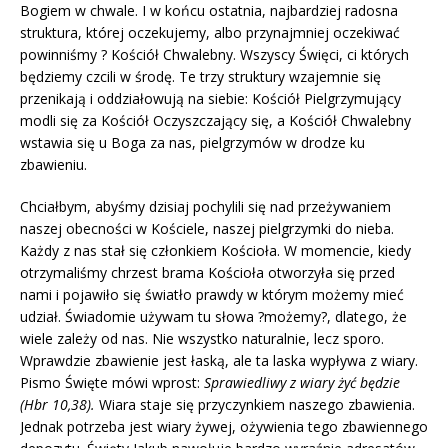
Bogiem w chwale. I w końcu ostatnia, najbardziej radosna
struktura, której oczekujemy, albo przynajmniej oczekiwać
powinniśmy ? Kościół Chwalebny. Wszyscy Święci, ci których
będziemy czcili w środę. Te trzy struktury wzajemnie się
przenikają i oddziałowują na siebie: Kościół Pielgrzymujący
modli się za Kościół Oczyszczający się, a Kościół Chwalebny
wstawia się u Boga za nas, pielgrzymów w drodze ku
zbawieniu.
Chciałbym, abyśmy dzisiaj pochylili się nad przeżywaniem
naszej obecności w Kościele, naszej pielgrzymki do nieba.
Każdy z nas stał się członkiem Kościoła. W momencie, kiedy
otrzymaliśmy chrzest brama Kościoła otworzyła się przed
nami i pojawiło się światło prawdy w którym możemy mieć
udział. Świadomie używam tu słowa ?możemy?, dlatego, że
wiele zależy od nas. Nie wszystko naturalnie, lecz sporo.
Wprawdzie zbawienie jest łaską, ale ta laska wypływa z wiary.
Pismo Święte mówi wprost:
Sprawiedliwy z wiary żyć będzie
(Hbr 10,38).
Wiara staje się przyczynkiem naszego zbawienia.
Jednak potrzeba jest wiary żywej, ożywienia tego zbawiennego