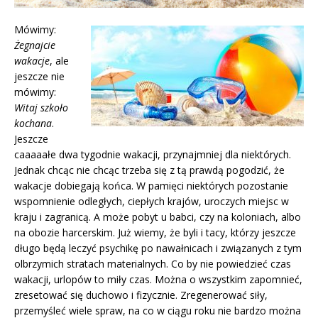
Mówimy:
Żegnajcie
wakacje
, ale
jeszcze nie
mówimy:
Witaj szkoło
kochana
.
Jeszcze
caaaaałe dwa tygodnie wakacji, przynajmniej dla niektórych.
Jednak chcąc nie chcąc trzeba się z tą prawdą pogodzić, że
wakacje dobiegają końca. W pamięci niektórych pozostanie
wspomnienie odległych, ciepłych krajów, uroczych miejsc w
kraju i zagranicą. A może pobyt u babci, czy na koloniach, albo
na obozie harcerskim. Już wiemy, że byli i tacy, którzy jeszcze
długo będą leczyć psychikę po nawałnicach i związanych z tym
olbrzymich stratach materialnych. Co by nie powiedzieć czas
wakacji, urlopów to miły czas. Można o wszystkim zapomnieć,
zresetować się duchowo i fizycznie. Zregenerować siły,
przemyśleć wiele spraw, na co w ciągu roku nie bardzo można