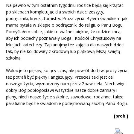
Na pewno w tym ostatnim tygodniu rodzice będą się krzątać
po sklepach kompletując dla swoich dzieci zeszyty,
podręczniki, kredki, tornistry. Proza życia. Byłem świadkiem jak
mama pytała w sklepie o podręczniki do religii, o Panu Bogu.
Pomyślałem sobie, jakie to ważne i piękne, że rodzice chcą,
aby ich pociechy poznawały Boga i Kościół Chrystusowy na
lekcjach katechezy. Zaplanujmy też zajęcia dla naszych dzieci
tak, by nie kolidowały z środową lub piątkową Mszą świętą
szkolną.
Wakacje to piękny, kojący czas, ale powrót do tzw. prozy życia
też potrafi być piękny i angażujący. Przecież taki jest cel
naszego życia, wyznaczony nam przez Zbawiciela. Niech więc
dobry Bóg pobłogosławi wszystkie nasze dobre zamiary i
plany, niech nasze życie szkolne, zawodowe, rodzinne, także
parafialne będzie świadomie podejmowaną służbą Panu Bogu.
[prob.]