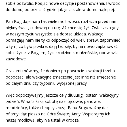
sobie pozwolić. Podjąć nowe decyzje i postanowienia. I wrócić
do domu, bo przecież gdzie jak gdzie, ale w domu najlepiej.
Pan Bóg daje nam tak wiele możliwości, roztacza przed nami
piękny świat, cudowną naturę. Aż chce się żyć. Zwłaszcza gdy
w naszym życiu wszystko się dobrze układa. Wakacje
pomagają nam nie tylko odpocząć od wielu spraw, zapomnieć
o tym, co było przykre, dają też siły, by na nowo zaplanować
sobie życie: z Bogiem, życie rodzinne, małżeńskie, obowiązki
zawodowe.
Czasami mówimy, że dopiero po powrocie z wakacji trzeba
odpocząć, ale wakacyjne zmęczenie jest inne niż zmęczenie
po całym dniu czy tygodniu wytężonej pracy.
Więc odpoczywajmy jeszcze cały dłuuuugi, ostatni wakacyjny
tydzień. W najbliższą sobotę nasi ojcowie, panowie,
młodzieńcy, także chłopcy złożą Panu Bogu ważny dar
ofiarny idąc pieszo na Górę Świętej Anny. Wspierajmy ich
naszą modlitwą, aby nie ustali w drodze.