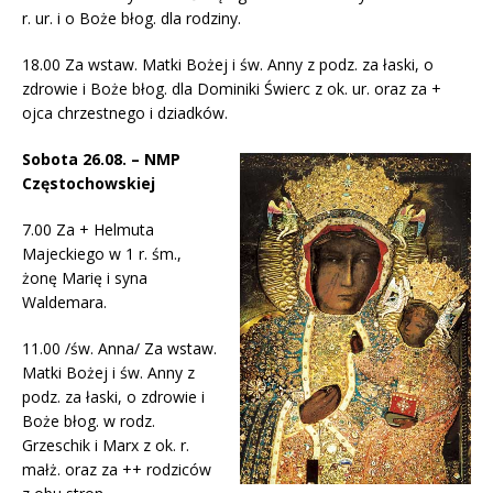
r. ur. i o Boże błog. dla rodziny.
18.00 Za wstaw. Matki Bożej i św. Anny z podz. za łaski, o
zdrowie i Boże błog. dla Dominiki Świerc z ok. ur. oraz za +
ojca chrzestnego i dziadków.
Sobota 26.08. – NMP
Częstochowskiej
7.00 Za + Helmuta
Majeckiego w 1 r. śm.,
żonę Marię i syna
Waldemara.
11.00 /św. Anna/ Za wstaw.
Matki Bożej i św. Anny z
podz. za łaski, o zdrowie i
Boże błog. w rodz.
Grzeschik i Marx z ok. r.
małż. oraz za ++ rodziców