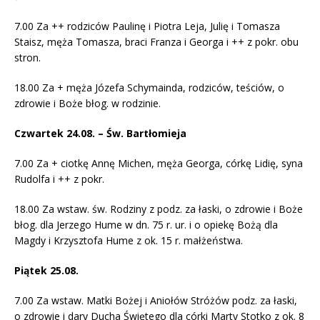
7.00 Za ++ rodziców Paulinę i Piotra Leja, Julię i Tomasza
Staisz, męża Tomasza, braci Franza i Georga i ++ z pokr. obu
stron.
18.00 Za + męża Józefa Schymainda, rodziców, teściów, o
zdrowie i Boże błog. w rodzinie.
Czwartek 24.08. – Św. Bartłomieja
7.00 Za + ciotkę Annę Michen, męża Georga, córkę Lidię, syna
Rudolfa i ++ z pokr.
18.00 Za wstaw. św. Rodziny z podz. za łaski, o zdrowie i Boże
błog. dla Jerzego Hume w dn. 75 r. ur. i o opiekę Bożą dla
Magdy i Krzysztofa Hume z ok. 15 r. małżeństwa.
Piątek 25.08.
7.00 Za wstaw. Matki Bożej i Aniołów Stróżów podz. za łaski,
o zdrowie i dary Ducha Świętego dla córki Marty Stotko z ok. 8