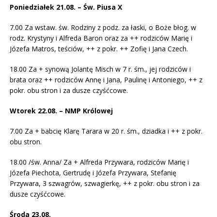
Poniedziałek 21.08. – Św. Piusa X
7.00 Za wstaw. św. Rodziny z podz. za łaski, o Boże błog. w
rodz. Krystyny i Alfreda Baron oraz za ++ rodziców Marię i
Józefa Matros, teściów, ++ z pokr. ++ Zofię i Jana Czech.
18.00 Za + synową Jolantę Misch w 7 r. śm., jej rodziców i
brata oraz ++ rodziców Annę i Jana, Paulinę i Antoniego, ++ z
pokr. obu stron i za dusze czyśćcowe.
Wtorek 22.08. – NMP Królowej
7.00 Za + babcię Klarę Tarara w 20 r. śm., dziadka i ++ z pokr.
obu stron.
18.00 /św. Anna/ Za + Alfreda Przywara, rodziców Marię i
Józefa Piechota, Gertrudę i Józefa Przywara, Stefanię
Przywara, 3 szwagrów, szwagierkę, ++ z pokr. obu stron i za
dusze czyśćcowe.
Środa 23.08.