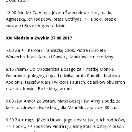
z obu stron.
18.00 /niedz./ Za + ojca Józefa Świentek w r. śm., matkę
Agnieszkę, ich rodziców, brata Gotfryda, ++ z pokr. oraz o
zdrowie i Boże błog. w rodzinie.
XXI Niedziela Zwykła 27.08.2017
7.00 Za ++ Karola i Franciszkę Czok, Piotra i Elżbietę
Warzecha, braci Karola i Pawła , dziadków i ++ z rodziny.
8.15 /niem./ Do Miłosierdzia Bożego za + matkę Monikę
Golombek, poległego ojca Ludwika, brata Rudolfa, bratową
Apolonię, teściów Klarę i Wiktora Fautsch, dziadków obu stron
oraz o zdrowie i Boże błog. w rodz.
9.00 /św. Anna
/
Za wstaw. Matki Bożej i św. Anny z podz. za
łaski, o zdrowie i Boże błog. dla Marii Moczko z ok. 80 r. ur.
9.30 Za + męża Józefa Urban, jego siostrę Łucję, ich rodziców,
++ z pokr., ++ rodziców Piotra i Juliannę Staś, siostrę, 4 braci i