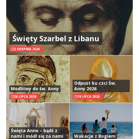
Święty Szarbel z Libanu
2 SIERPNIA 2026
Odpust ku czci Św.
Modlitwy do św. Anny
Anny 2026
26 LIPCA 2026
19 LIPCA 2026
Święta Anno – bądź z
nami i módl się za nami
Wakacje z Bogiem