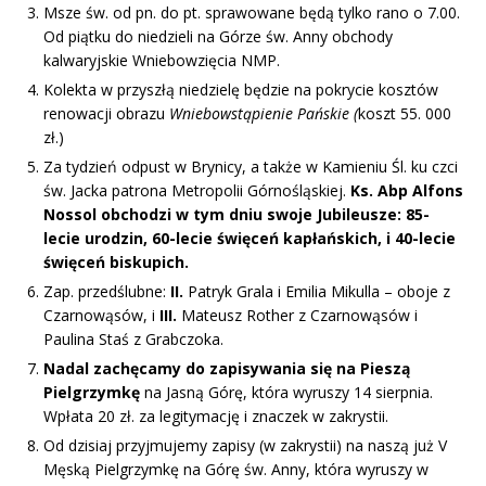
Msze św. od pn. do pt. sprawowane będą tylko rano o 7.00.
Od piątku do niedzieli na Górze św. Anny obchody
kalwaryjskie Wniebowzięcia NMP.
Kolekta w przyszłą niedzielę będzie na pokrycie kosztów
renowacji obrazu
Wniebowstąpienie Pańskie (
koszt 55. 000
zł.)
Za tydzień odpust w Brynicy, a także w Kamieniu Śl. ku czci
św. Jacka patrona Metropolii Górnośląskiej.
Ks. Abp Alfons
Nossol obchodzi w tym dniu swoje Jubileusze: 85-
lecie urodzin, 60-lecie święceń kapłańskich, i 40-lecie
święceń biskupich.
Zap. przedślubne:
II.
Patryk Grala i Emilia Mikulla – oboje z
Czarnowąsów, i
III.
Mateusz Rother z Czarnowąsów i
Paulina Staś z Grabczoka.
Nadal zachęcamy do zapisywania się na Pieszą
Pielgrzymkę
na Jasną Górę, która wyruszy 14 sierpnia.
Wpłata 20 zł. za legitymację i znaczek w zakrystii.
Od dzisiaj przyjmujemy zapisy (w zakrystii) na naszą już V
Męską Pielgrzymkę na Górę św. Anny, która wyruszy w