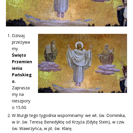
Dzisiaj
przeżywa
my
Święto
Przemien
ienia
Pańskieg
o.
Zaprasza
my na
nieszpory
o 15.00.
W liturgii tego tygodnia wspominamy: we wt. św. Dominika,
w śr. św. Teresę Benedyktę od Krzyża (Edytę Stein), w czw.
św. Wawrzyńca, w pt. św. Klarę.