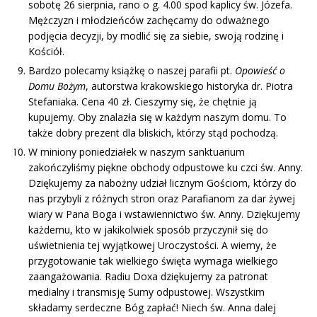
sobotę 26 sierpnia, rano o g. 4.00 spod kaplicy św. Józefa.
Mężczyzn i młodzieńców zachęcamy do odważnego
podjęcia decyzji, by modlić się za siebie, swoją rodzinę i
Kościół.
Bardzo polecamy książkę o naszej parafii pt.
Opowieść o
Domu Bożym
, autorstwa krakowskiego historyka dr. Piotra
Stefaniaka. Cena 40 zł. Cieszymy się, że chętnie ją
kupujemy. Oby znalazła się w każdym naszym domu. To
także dobry prezent dla bliskich, którzy stąd pochodzą.
W miniony poniedziałek w naszym sanktuarium
zakończyliśmy piękne obchody odpustowe ku czci św. Anny.
Dziękujemy za nabożny udział licznym Gościom, którzy do
nas przybyli z różnych stron oraz Parafianom za dar żywej
wiary w Pana Boga i wstawiennictwo św. Anny. Dziękujemy
każdemu, kto w jakikolwiek sposób przyczynił się do
uświetnienia tej wyjątkowej Uroczystości. A wiemy, że
przygotowanie tak wielkiego święta wymaga wielkiego
zaangażowania. Radiu Doxa dziękujemy za patronat
medialny i transmisję Sumy odpustowej. Wszystkim
składamy serdeczne Bóg zapłać! Niech św. Anna dalej