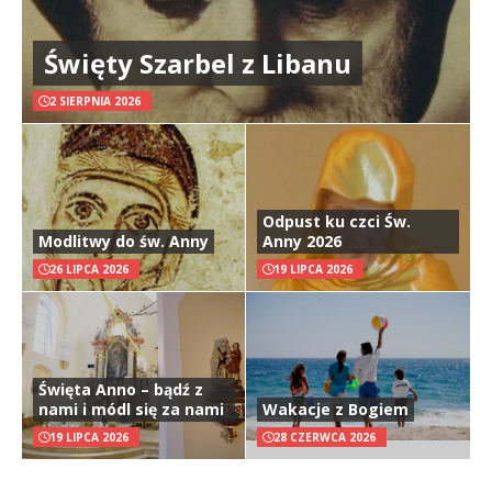
Święty Szarbel z Libanu
2 SIERPNIA 2026
Odpust ku czci Św.
Modlitwy do św. Anny
Anny 2026
26 LIPCA 2026
19 LIPCA 2026
Święta Anno – bądź z
nami i módl się za nami
Wakacje z Bogiem
19 LIPCA 2026
28 CZERWCA 2026