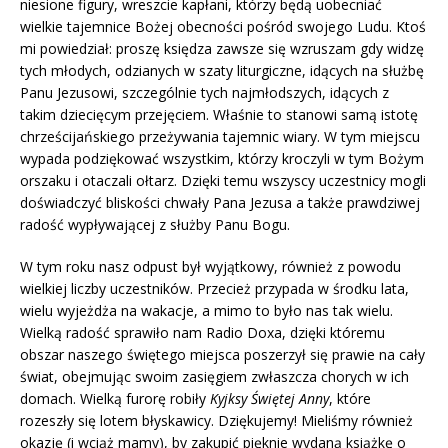
niesione figury, wreszcie kapłani, którzy będą uobecniać
wielkie tajemnice Bożej obecności pośród swojego Ludu. Ktoś
mi powiedział: proszę księdza zawsze się wzruszam gdy widzę
tych młodych, odzianych w szaty liturgiczne, idących na służbę
Panu Jezusowi, szczególnie tych najmłodszych, idących z
takim dziecięcym przejęciem. Właśnie to stanowi samą istotę
chrześcijańskiego przeżywania tajemnic wiary. W tym miejscu
wypada podziękować wszystkim, którzy kroczyli w tym Bożym
orszaku i otaczali ołtarz. Dzięki temu wszyscy uczestnicy mogli
doświadczyć bliskości chwały Pana Jezusa a także prawdziwej
radość wypływającej z służby Panu Bogu.
W tym roku nasz odpust był wyjątkowy, również z powodu
wielkiej liczby uczestników. Przecież przypada w środku lata,
wielu wyjeżdża na wakacje, a mimo to było nas tak wielu.
Wielką radość sprawiło nam Radio Doxa, dzięki któremu
obszar naszego świętego miejsca poszerzył się prawie na cały
świat, obejmując swoim zasięgiem zwłaszcza chorych w ich
domach. Wielką furorę robiły
Kyjksy Świętej Anny
, które
rozeszły się lotem błyskawicy. Dziękujemy! Mieliśmy również
okazję (i wciąż mamy), by zakupić pięknie wydaną książkę o