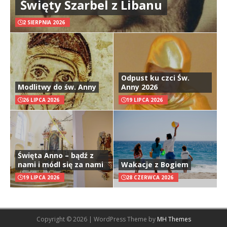
Święty Szarbel z Libanu
2 SIERPNIA 2026
Odpust ku czci Św.
Modlitwy do św. Anny
Anny 2026
26 LIPCA 2026
19 LIPCA 2026
Święta Anno – bądź z
nami i módl się za nami
Wakacje z Bogiem
19 LIPCA 2026
28 CZERWCA 2026
Copyright © 2026 | WordPress Theme by
MH Themes