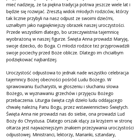
mieć nadzieję, że ta piękna tradycja potrwa jeszcze wiele lat i
będzie się rozwijać. Zresztą widok młodych rodziców, którzy
tak licznie przybyli na nasz odpust ze swoimi dziećmi,
uznałbym jako najpiękniejszy obrazek naszej uroczystości.
Przede wszystkim dlatego, bo urzeczywistnia tajemnicę
wyobrażoną w naszej figurze. Święta Anna prowadzi Maryję,
swoje dziecko, do Boga. Ci młodzi rodzice też przyprowadzili
swoje pociechy przed Boże oblicze. Dlatego im chciałbym
podziękować najbardziej.
Uroczystość odpustowa to jednak nade wszystko celebracja
tajemnicy Bożej obecności pośród Ludu Bożego. W
sprawowaniu Eucharystii, w głoszeniu i słuchaniu słowa
Bożego, w wyznawaniu grzechów i przyjęciu Bożego
przebaczenia. Liturgia święta czyli dzieło ludu oddającego
chwałę należną Panu Bogu, przez wstawiennictwo Świętych.
Święta Anna nie prowadzi nas do siebie, ona prowadzi Lud
Boży do Chrystusa. Dlatego orszak idący za krzyżem w stronę
ołtarza jest najważniejszym znakiem przeżywania uroczystości
odpustowej. Ministranci, lektorzy, Marianki, sztandary,