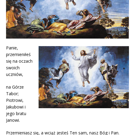
Panie,
przemieniłeś
się na oczach
swoich
uczniów,
na Górze
Tabor;
Piotrowi,
Jakubowi i
jego bratu
Janowi.
Przemieniasz się, a wciąż jesteś Ten sam, nasz Bóg i Pan.