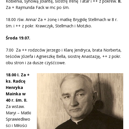
Kobienia, synową Jolantę, siostrę Irenę Tatar i ++ z pokrew.
II.
Za + Rajmunda Fack w mc po śm.
18.00 /św. Anna/ Za + żonę i matkę Brygidę Stellmach w 8 r.
śm. i ++ z pokr. Krawczyk, Stellmach i Motzko.
Środa 19.07.
7.00 Za ++ rodziców Jerzego i Klarę Jendryca, brata Norberta,
teściów Józefa i Agnieszkę Bella, siostrę Anastazję, ++ z pokr.
obu stron i za dusze czyśćcowe.
18.00 I. Za +
ks. Radcę
Henryka
Mainka w
40 r. śm. II.
Za wstaw.
Maryi – Matki
Sprawiedliwo
ści i Miłości