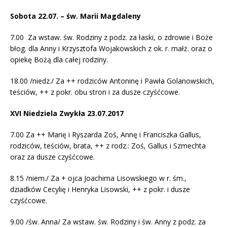
Sobota 22.07. – św. Marii Magdaleny
7.00 Za wstaw. św. Rodziny z podz. za łaski, o zdrowie i Boże
błog. dla Anny i Krzysztofa Wojakowskich z ok. r. małż. oraz o
opiekę Bożą dla całej rodziny.
18.00 /niedz./ Za ++ rodziców Antoninę i Pawła Golanowskich,
teściów, ++ z pokr. obu stron i za dusze czyśćcowe.
XVI Niedziela Zwykła 23.07.2017
7.00 Za ++ Marię i Ryszarda Zoś, Annę i Franciszka Gallus,
rodziców, teściów, brata, ++ z rodz.: Zoś, Gallus i Szmechta
oraz za dusze czyśćcowe.
8.15 /niem./ Za + ojca Joachima Lisowskiego w r. śm.,
dziadków Cecylię i Henryka Lisowski, ++ z pokr. i dusze
czyśćcowe.
9.00 /św. Anna/ Za wstaw. św. Rodziny i św. Anny z podz. za