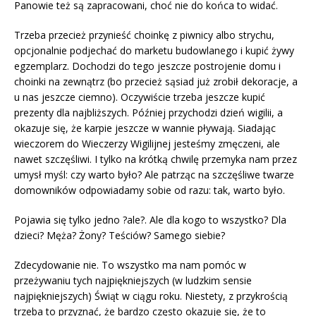
Panowie też są zapracowani, choć nie do końca to widać.
Trzeba przecież przynieść choinkę z piwnicy albo strychu,
opcjonalnie podjechać do marketu budowlanego i kupić żywy
egzemplarz. Dochodzi do tego jeszcze postrojenie domu i
choinki na zewnątrz (bo przecież sąsiad już zrobił dekoracje, a
u nas jeszcze ciemno). Oczywiście trzeba jeszcze kupić
prezenty dla najbliższych. Później przychodzi dzień wigilii, a
okazuje się, że karpie jeszcze w wannie pływają. Siadając
wieczorem do Wieczerzy Wigilijnej jesteśmy zmęczeni, ale
nawet szczęśliwi. I tylko na krótką chwilę przemyka nam przez
umysł myśl: czy warto było? Ale patrząc na szczęśliwe twarze
domowników odpowiadamy sobie od razu: tak, warto było.
Pojawia się tylko jedno ?ale?. Ale dla kogo to wszystko? Dla
dzieci? Męża? Żony? Teściów? Samego siebie?
Zdecydowanie nie. To wszystko ma nam pomóc w
przeżywaniu tych najpiękniejszych (w ludzkim sensie
najpiękniejszych) Świąt w ciągu roku. Niestety, z przykrością
trzeba to przyznać, że bardzo często okazuje się, że to