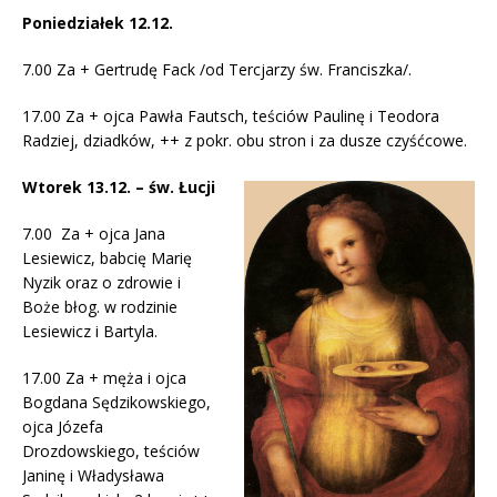
Poniedziałek 12.12.
7.00 Za + Gertrudę Fack /od Tercjarzy św. Franciszka/.
17.00 Za + ojca Pawła Fautsch, teściów Paulinę i Teodora
Radziej, dziadków, ++ z pokr. obu stron i za dusze czyśćcowe.
Wtorek 13.12. – św. Łucji
7.00 Za + ojca Jana
Lesiewicz, babcię Marię
Nyzik oraz o zdrowie i
Boże błog. w rodzinie
Lesiewicz i Bartyla.
17.00 Za + męża i ojca
Bogdana Sędzikowskiego,
ojca Józefa
Drozdowskiego, teściów
Janinę i Władysława