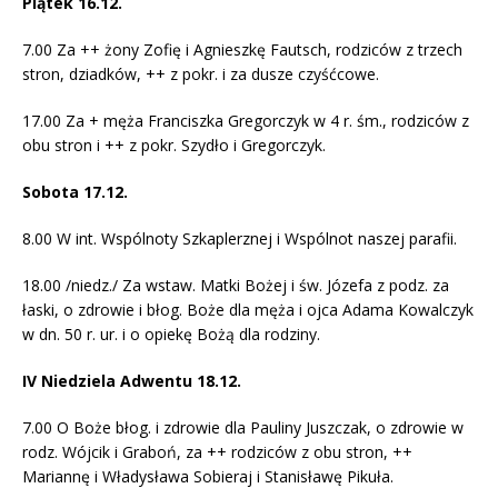
Piątek 16.12.
7.00 Za ++ żony Zofię i Agnieszkę Fautsch, rodziców z trzech
stron, dziadków, ++ z pokr. i za dusze czyśćcowe.
17.00 Za + męża Franciszka Gregorczyk w 4 r. śm., rodziców z
obu stron i ++ z pokr. Szydło i Gregorczyk.
Sobota 17.12.
8.00 W int. Wspólnoty Szkaplerznej i Wspólnot naszej parafii.
18.00 /niedz./ Za wstaw. Matki Bożej i św. Józefa z podz. za
łaski, o zdrowie i błog. Boże dla męża i ojca Adama Kowalczyk
w dn. 50 r. ur. i o opiekę Bożą dla rodziny.
IV Niedziela Adwentu 18.12.
7.00 O Boże błog. i zdrowie dla Pauliny Juszczak, o zdrowie w
rodz. Wójcik i Graboń, za ++ rodziców z obu stron, ++
Mariannę i Władysława Sobieraj i Stanisławę Pikuła.