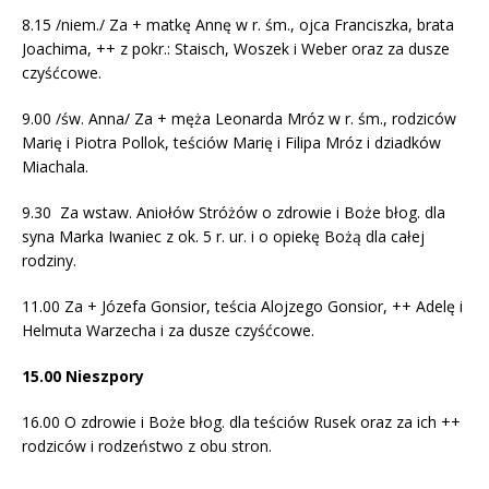
8.15 /niem./ Za + matkę Annę w r. śm., ojca Franciszka, brata
Joachima, ++ z pokr.: Staisch, Woszek i Weber oraz za dusze
czyśćcowe.
9.00 /św. Anna/ Za + męża Leonarda Mróz w r. śm., rodziców
Marię i Piotra Pollok, teściów Marię i Filipa Mróz i dziadków
Miachala.
9.30 Za wstaw. Aniołów Stróżów o zdrowie i Boże błog. dla
syna Marka Iwaniec z ok. 5 r. ur. i o opiekę Bożą dla całej
rodziny.
11.00 Za + Józefa Gonsior, teścia Alojzego Gonsior, ++ Adelę i
Helmuta Warzecha i za dusze czyśćcowe.
15.00 Nieszpory
16.00 O zdrowie i Boże błog. dla teściów Rusek oraz za ich ++
rodziców i rodzeństwo z obu stron.