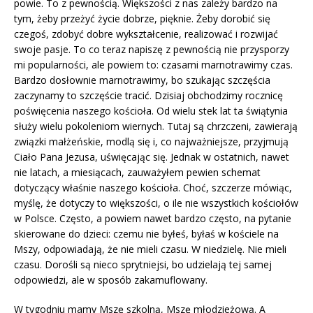
powie. To z pewnością. Większości z nas zależy bardzo na
tym, żeby przeżyć życie dobrze, pięknie. Żeby dorobić się
czegoś, zdobyć dobre wykształcenie, realizować i rozwijać
swoje pasje. To co teraz napiszę z pewnością nie przysporzy
mi popularności, ale powiem to: czasami marnotrawimy czas.
Bardzo dosłownie marnotrawimy, bo szukając szczęścia
zaczynamy to szczęście tracić. Dzisiaj obchodzimy rocznicę
poświęcenia naszego kościoła. Od wielu stek lat ta świątynia
służy wielu pokoleniom wiernych. Tutaj są chrzczeni, zawierają
związki małżeńskie, modlą się i, co najważniejsze, przyjmują
Ciało Pana Jezusa, uświęcając się. Jednak w ostatnich, nawet
nie latach, a miesiącach, zauważyłem pewien schemat
dotyczący właśnie naszego kościoła. Choć, szczerze mówiąc,
myślę, że dotyczy to większości, o ile nie wszystkich kościołów
w Polsce. Często, a powiem nawet bardzo często, na pytanie
skierowane do dzieci: czemu nie byłeś, byłaś w kościele na
Mszy, odpowiadają, że nie mieli czasu. W niedzielę. Nie mieli
czasu. Dorośli są nieco sprytniejsi, bo udzielają tej samej
odpowiedzi, ale w sposób zakamuflowany.
W tygodniu mamy Mszę szkolną, Mszę młodzieżową. A