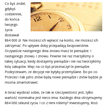
Co byś zrobił,
gdybyś
codziennie,
do końca
twojego
życia
dostawał
864 000 zł. Nie możesz ich wpłacić na konto, nie możesz ich
zatrzymać. Po upływie doby przepadają bezpowrotnie.
Oczywiście następnego dnia znowu masz te pieniądze. I
następnego znowu. I znowu. Pewnie nie raz marzyliśmy o
takiej sytuacji, kiedy dostajemy pieniądze i nie raz tworzyliśmy
listę zakupów. Więc na co byś przeznaczył te pieniądze.
Podejrzewam, że decyzje nie byłyby przemyślane. Bo po co.
Przecież i tak jutro znów będą nowe pieniądze i znów będzie je
można zmarnotrawić.
A teraz wyobraź sobie, że tak w rzeczywistości jest, tylko
wartość nominalna jest nieco inna. Każdego dnia otrzymujemy
864 000 sekund życia. I co z nimi robimy? Inwestujemy, ktoś