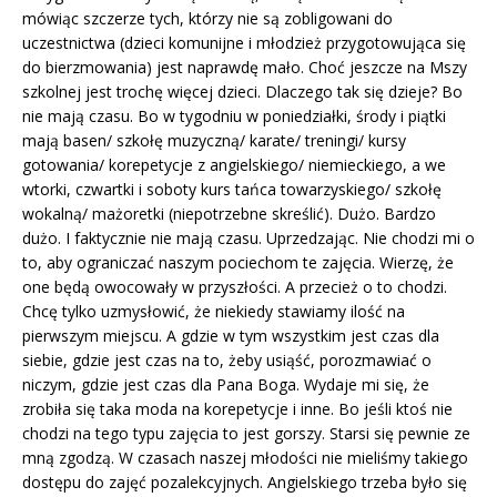
mówiąc szczerze tych, którzy nie są zobligowani do
uczestnictwa (dzieci komunijne i młodzież przygotowująca się
do bierzmowania) jest naprawdę mało. Choć jeszcze na Mszy
szkolnej jest trochę więcej dzieci. Dlaczego tak się dzieje? Bo
nie mają czasu. Bo w tygodniu w poniedziałki, środy i piątki
mają basen/ szkołę muzyczną/ karate/ treningi/ kursy
gotowania/ korepetycje z angielskiego/ niemieckiego, a we
wtorki, czwartki i soboty kurs tańca towarzyskiego/ szkołę
wokalną/ mażoretki (niepotrzebne skreślić). Dużo. Bardzo
dużo. I faktycznie nie mają czasu. Uprzedzając. Nie chodzi mi o
to, aby ograniczać naszym pociechom te zajęcia. Wierzę, że
one będą owocowały w przyszłości. A przecież o to chodzi.
Chcę tylko uzmysłowić, że niekiedy stawiamy ilość na
pierwszym miejscu. A gdzie w tym wszystkim jest czas dla
siebie, gdzie jest czas na to, żeby usiąść, porozmawiać o
niczym, gdzie jest czas dla Pana Boga. Wydaje mi się, że
zrobiła się taka moda na korepetycje i inne. Bo jeśli ktoś nie
chodzi na tego typu zajęcia to jest gorszy. Starsi się pewnie ze
mną zgodzą. W czasach naszej młodości nie mieliśmy takiego
dostępu do zajęć pozalekcyjnych. Angielskiego trzeba było się