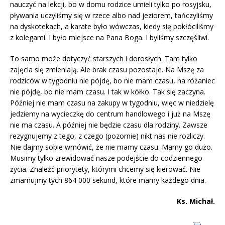
nauczyć na lekcji, bo w domu rodzice umieli tylko po rosyjsku,
pływania uczyliśmy się w rzece albo nad jeziorem, tańczyliśmy
na dyskotekach, a karate było wówczas, kiedy się pokłóciliśmy
z kolegami. I było miejsce na Pana Boga. I byliśmy szczęśliwi.
To samo może dotyczyć starszych i dorosłych. Tam tylko
zajęcia się zmieniają. Ale brak czasu pozostaje. Na Mszę za
rodziców w tygodniu nie pójdę, bo nie mam czasu, na różaniec
nie pójdę, bo nie mam czasu. I tak w kółko. Tak się zaczyna.
Później nie mam czasu na zakupy w tygodniu, więc w niedzielę
jedziemy na wycieczkę do centrum handlowego i już na Mszę
nie ma czasu. A później nie będzie czasu dla rodziny. Zawsze
rezygnujemy z tego, z czego (pozornie) nikt nas nie rozliczy.
Nie dajmy sobie wmówić, że nie mamy czasu. Mamy go dużo.
Musimy tylko zrewidować nasze podejście do codziennego
życia. Znaleźć priorytety, którymi chcemy się kierować. Nie
zmarnujmy tych 864 000 sekund, które mamy każdego dnia.
Ks. Michał.