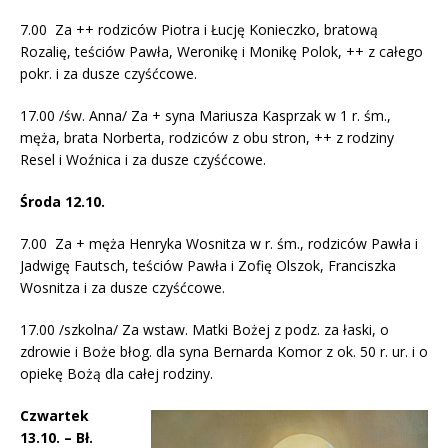
7.00 Za ++ rodziców Piotra i Łucję Konieczko, bratową
Rozalię, teściów Pawła, Weronikę i Monikę Polok, ++ z całego
pokr. i za dusze czyśćcowe.
17.00 /św. Anna/ Za + syna Mariusza Kasprzak w 1 r. śm.,
męża, brata Norberta, rodziców z obu stron, ++ z rodziny
Resel i Woźnica i za dusze czyśćcowe.
Środa 12.10.
7.00 Za + męża Henryka Wosnitza w r. śm., rodziców Pawła i
Jadwigę Fautsch, teściów Pawła i Zofię Olszok, Franciszka
Wosnitza i za dusze czyśćcowe.
17.00 /szkolna/ Za wstaw. Matki Bożej z podz. za łaski, o
zdrowie i Boże błog. dla syna Bernarda Komor z ok. 50 r. ur. i o
opiekę Bożą dla całej rodziny.
Czwartek
13.10. – Bł.