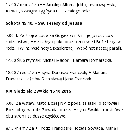
17.00 /młodz./ Za ++ Amalię i Alfreda Jelito, teściową Erykę
Karwat, szwagra Zygfryda i ++ z całego pokr.
Sobota 15.10. – Św. Teresy od Jezusa
7.00
I.
Za + ojca Ludwika Gogała w r. śm., jego rodziców i
rodzeństwo, ++ z całego pokr. oraz o zdrowie i Boże błog. w
rodz.
II
W int. Wsólnoty Szkaplerznej i Wspólnot naszej parafii.
14.00 Ślub rzymski: Michał Madoń i Barbara Domaracka.
18.00 /niedz./ Za + syna Dariusza Franczak, + Mariana
Franczak i teściów Stanisławę i Jana Franczak.
XIX Niedziela Zwykła 16.10.2016
7.00 Za wstaw. Matki Bożej NP. z podz. za łaski, o zdrowie i
Boże błog. w rodz. Zowada oraz za + syna Ewalda, rodziców z
obu stron i za dusze czyśćcowe.
8.15 /niem./ Za ++ rodz. Franciszkę i Józefa Sowada, Marię i