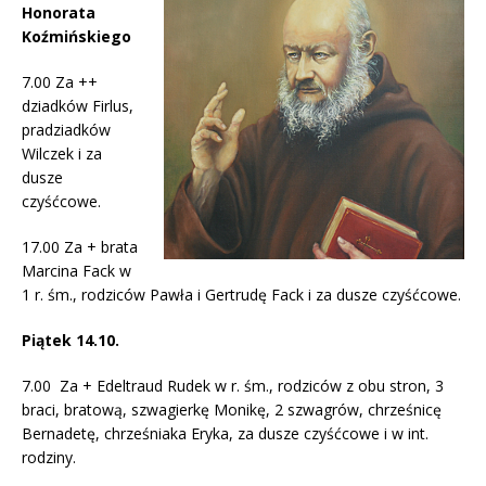
Honorata
Koźmińskiego
7.00 Za ++
dziadków Firlus,
pradziadków
Wilczek i za
dusze
czyśćcowe.
17.00 Za + brata
Marcina Fack w
1 r. śm., rodziców Pawła i Gertrudę Fack i za dusze czyśćcowe.
Piątek 14.10.
7.00 Za + Edeltraud Rudek w r. śm., rodziców z obu stron, 3
braci, bratową, szwagierkę Monikę, 2 szwagrów, chrześnicę
Bernadetę, chrześniaka Eryka, za dusze czyśćcowe i w int.
rodziny.