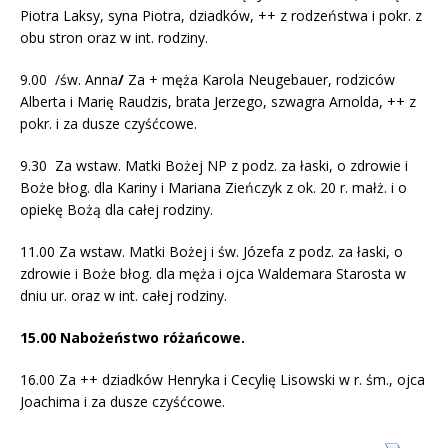
Piotra Laksy, syna Piotra, dziadków, ++ z rodzeństwa i pokr. z
obu stron oraz w int. rodziny.
9.00 /św. Anna
/
Za + męża Karola Neugebauer, rodziców
Alberta i Marię Raudzis, brata Jerzego, szwagra Arnolda, ++ z
pokr. i za dusze czyśćcowe.
9.30 Za wstaw. Matki Bożej NP z podz. za łaski, o zdrowie i
Boże błog. dla Kariny i Mariana Zieńczyk z ok. 20 r. małż. i o
opiekę Bożą dla całej rodziny.
11.00 Za wstaw. Matki Bożej i św. Józefa z podz. za łaski, o
zdrowie i Boże błog. dla męża i ojca Waldemara Starosta w
dniu ur. oraz w int. całej rodziny.
15.00 Nabożeństwo różańcowe.
16.00 Za ++ dziadków Henryka i Cecylię Lisowski w r. śm., ojca
Joachima i za dusze czyśćcowe.