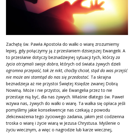
Zachętę św. Pawła Apostoła do walki o wiarę zrozumiemy
lepiej, gdy połączymy ją z przesłaniem dzisiejszej Ewangelii. A
to przesłanie dotyczy beznadziejnej sytuacji tych, którzy
za
życia otrzymali swoje dobra,
których od świata żywych dzieli
ogromna przepaść, tak że nikt, choćby chciał, stąd do was przejść
nie może ani stamtąd do nas się przedostać.
Ta skrajna
beznadzieja aż nie przystoi Świętej Księdze zwanej Dobrą
Nowiną. Może i nie przystoi, ale Ewangelia przez to nie
przestaje nią być, dla nas żywych. Właśnie dlatego św. Paweł
wzywa nas, żywych do walki o wiarę. Ta walka się opłaca jeśli
pomyślimy jakie konsekwencje nas czekają z powodu
zlekceważenia tego życiowego zadania, jakim jest codzienna
troska o wiarę i życie wiarą w Jezusa Chrystusa. Myślenie o
życiu wiecznym, a więc o nagrodzie lub karze wiecznej,