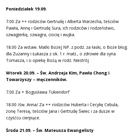
Poniedziałek 19.09.
7.00 Za ++ rodziców Gertrudę i Alberta Warzecha, teściów
Pawła, Annę i Gertrudę Sura, ich rodziców i rodzeństwo,
szwagierkę, szwagra, ciocię i wujka.
18.00 Za wstaw. Matki Bożej NP. z podz. za łaski, o Boże błog.
dla Zuzanny i Łukasza z ok. 1 r. małż., o zdrowie dla syna
Tomasza, i o opiekę Bożą w rodz. Niestrój
Wtorek 20.09. – Św. Andrzeja Kim, Pawła Chong i
Towarzyszy – męczenników.
7.00 Za + Bogusława Tukiendorf
18.00 /św. Anna/ Za ++ rodziców Huberta i Cecylię Cebula,
żonę Teresę, teściów Jana i Gertrudę Świec i za dusze w
czyśćcu cierpiące.
Środa 21.09. – Św. Mateusza Ewangelisty