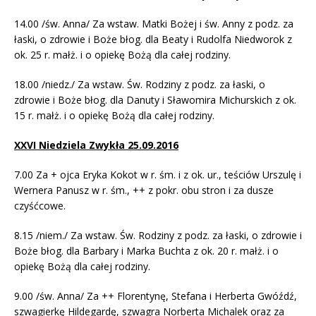
14.00 /św. Anna/ Za wstaw. Matki Bożej i św. Anny z podz. za
łaski, o zdrowie i Boże błog. dla Beaty i Rudolfa Niedworok z
ok. 25 r. małż. i o opiekę Bożą dla całej rodziny.
18.00 /niedz./ Za wstaw. Św. Rodziny z podz. za łaski, o
zdrowie i Boże błog. dla Danuty i Sławomira Michurskich z ok.
15 r. małż. i o opiekę Bożą dla całej rodziny.
XXVI Niedziela Zwykła 25.09.2016
7.00 Za + ojca Eryka Kokot w r. śm. i z ok. ur., teściów Urszulę i
Wernera Panusz w r. śm., ++ z pokr. obu stron i za dusze
czyśćcowe.
8.15 /niem./ Za wstaw. Św. Rodziny z podz. za łaski, o zdrowie i
Boże błog. dla Barbary i Marka Buchta z ok. 20 r. małż. i o
opiekę Bożą dla całej rodziny.
9.00 /św. Anna/ Za ++ Florentynę, Stefana i Herberta Gwóźdź,
szwagierkę Hildegardę, szwagra Norberta Michalek oraz za