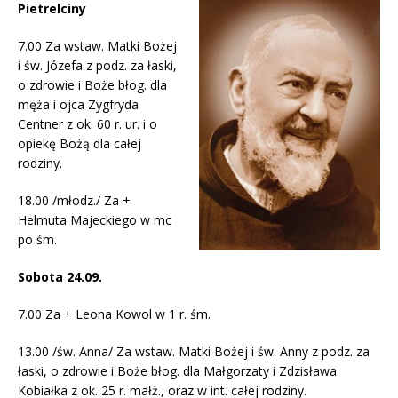
Pietrelciny
7.00 Za wstaw. Matki Bożej
i św. Józefa z podz. za łaski,
o zdrowie i Boże błog. dla
męża i ojca Zygfryda
Centner z ok. 60 r. ur. i o
opiekę Bożą dla całej
rodziny.
18.00 /młodz./ Za +
Helmuta Majeckiego w mc
po śm.
Sobota 24.09.
7.00 Za + Leona Kowol w 1 r. śm.
13.00 /św. Anna/ Za wstaw. Matki Bożej i św. Anny z podz. za
łaski, o zdrowie i Boże błog. dla Małgorzaty i Zdzisława
Kobiałka z ok. 25 r. małż., oraz w int. całej rodziny.