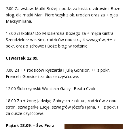
7.00 Za wstaw. Matki Bożej z podz. za łaski, o zdrowie i Boże
błog. dla matki Marii Pierończyk z ok. urodzin oraz za + ojca
Maksymiliana.
17.00 /szkolna/ Do Miłosierdzia Bożego za + męża Gintra
Szendzielorz w r. śm., rodziców obu str.., 4 szwagrów, ++ z
pokr. oraz o zdrowie i Boże błog. w rodzinie.
Czwartek 22.09.
7.00 Za ++ rodziców Ryszarda i Julię Gonsior, ++ z pokr.
Frencel i Gonsior i za dusze czyśćcowe.
12.00 Ślub rzymski: Wojciech Gajcy i Beata Czok
18.00 Za + żonę Jadwigę Gabrysch z ok. ur., rodziców z obu
stron, szwagierkę Łucję, szwagrów Józefa i Jana, ++ z pokr. i
za dusze czyśćcowe.
Piątek 23.09. – Św. Pio z