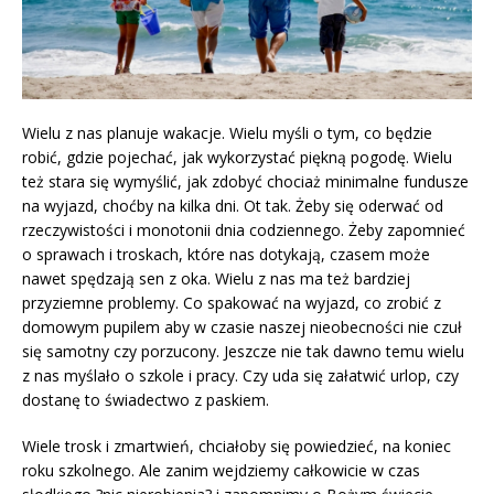
Wielu z nas planuje wakacje. Wielu myśli o tym, co będzie
robić, gdzie pojechać, jak wykorzystać piękną pogodę. Wielu
też stara się wymyślić, jak zdobyć chociaż minimalne fundusze
na wyjazd, choćby na kilka dni. Ot tak. Żeby się oderwać od
rzeczywistości i monotonii dnia codziennego. Żeby zapomnieć
o sprawach i troskach, które nas dotykają, czasem może
nawet spędzają sen z oka. Wielu z nas ma też bardziej
przyziemne problemy. Co spakować na wyjazd, co zrobić z
domowym pupilem aby w czasie naszej nieobecności nie czuł
się samotny czy porzucony. Jeszcze nie tak dawno temu wielu
z nas myślało o szkole i pracy. Czy uda się załatwić urlop, czy
dostanę to świadectwo z paskiem.
Wiele trosk i zmartwień, chciałoby się powiedzieć, na koniec
roku szkolnego. Ale zanim wejdziemy całkowicie w czas