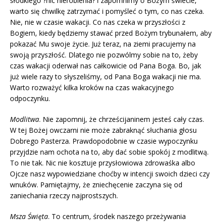
słodkiego ?nic nierobienia? i zapomnimy o Bożym świecie,
warto się chwilkę zatrzymać i pomyśleć o tym, co nas czeka.
Nie, nie w czasie wakacji. Co nas czeka w przyszłości z
Bogiem, kiedy będziemy stawać przed Bożym trybunałem, aby
pokazać Mu swoje życie. Już teraz, na ziemi pracujemy na
swoją przyszłość. Dlatego nie pozwólmy sobie na to, żeby
czas wakacji oderwał nas całkowicie od Pana Boga. Bo, jak
już wiele razy to słyszeliśmy, od Pana Boga wakacji nie ma.
Warto rozważyć kilka kroków na czas wakacyjnego
odpoczynku.
Modlitwa
. Nie zapomnij, że chrześcijaninem jesteś cały czas.
W tej Bożej owczarni nie może zabraknąć słuchania głosu
Dobrego Pasterza. Prawdopodobnie w czasie wypoczynku
przyjdzie nam ochota na to, aby dać sobie spokój z modlitwą.
To nie tak. Nic nie kosztuje przysłowiowa zdrowaśka albo
Ojcze nasz wypowiedziane choćby w intencji swoich dzieci czy
wnuków. Pamiętajmy, że zniechęcenie zaczyna się od
zaniechania rzeczy najprostszych.
Msza Święta
. To centrum, środek naszego przeżywania