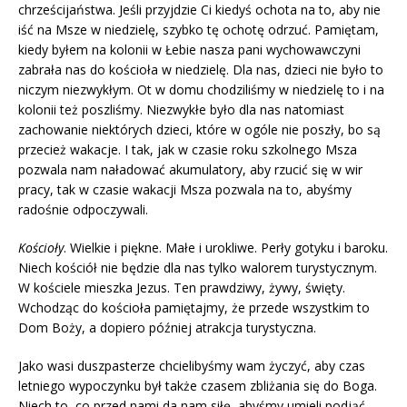
chrześcijaństwa. Jeśli przyjdzie Ci kiedyś ochota na to, aby nie
iść na Msze w niedzielę, szybko tę ochotę odrzuć. Pamiętam,
kiedy byłem na kolonii w Łebie nasza pani wychowawczyni
zabrała nas do kościoła w niedzielę. Dla nas, dzieci nie było to
niczym niezwykłym. Ot w domu chodziliśmy w niedzielę to i na
kolonii też poszliśmy. Niezwykłe było dla nas natomiast
zachowanie niektórych dzieci, które w ogóle nie poszły, bo są
przecież wakacje. I tak, jak w czasie roku szkolnego Msza
pozwala nam naładować akumulatory, aby rzucić się w wir
pracy, tak w czasie wakacji Msza pozwala na to, abyśmy
radośnie odpoczywali.
Kościoły
. Wielkie i piękne. Małe i urokliwe. Perły gotyku i baroku.
Niech kościół nie będzie dla nas tylko walorem turystycznym.
W kościele mieszka Jezus. Ten prawdziwy, żywy, święty.
Wchodząc do kościoła pamiętajmy, że przede wszystkim to
Dom Boży, a dopiero później atrakcja turystyczna.
Jako wasi duszpasterze chcielibyśmy wam życzyć, aby czas
letniego wypoczynku był także czasem zbliżania się do Boga.
Niech to, co przed nami da nam siłę, abyśmy umieli podjąć