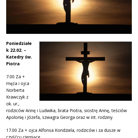
Poniedziałe
k 22.02. –
Katedry św.
Piotra
7.00 Za +
męża i ojca
Norberta
Krawczyk z
ok. ur.,
rodziców Annę i Ludwika, brata Piotra, siostrę Annę, teściów
Apolonię i Józefa, szwagra Georga oraz w int. rodziny.
17.00 Za + ojca Alfonsa Kondziela, rodziców i za dusze w
czyśćcu cierpiące.