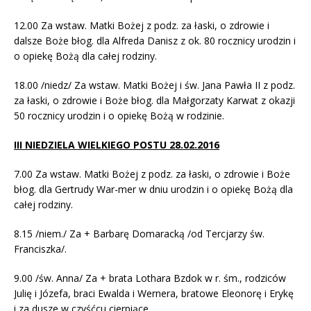
12.00 Za wstaw. Matki Bożej z podz. za łaski, o zdrowie i
dalsze Boże błog. dla Alfreda Danisz z ok. 80 rocznicy urodzin i
o opiekę Bożą dla całej rodziny.
18.00 /niedz/ Za wstaw. Matki Bożej i św. Jana Pawła II z podz.
za łaski, o zdrowie i Bo­że błog. dla Małgorzaty Karwat z okazji
50 rocznicy urodzin i o opiekę Bożą w rodzinie.
III NIEDZIELA WIELKIEGO POSTU 28.02.2016
7.00 Za wstaw. Matki Bożej z podz. za łaski, o zdrowie i Boże
błog. dla Gertrudy War-mer w dniu urodzin i o opiekę Bożą dla
całej rodziny.
8.15 /niem./ Za + Barbarę Domaracką /od Tercjarzy św.
Franciszka/.
9.00 /św. Anna/ Za + brata Lothara Bzdok w r. śm., rodziców
Julię i Józefa, braci Ewal­da i Wernera, bratowe Eleonorę i Erykę
i za dusze w czyśćcu cierpiące.