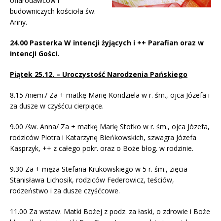
ofiarodawców i
budowniczych kościoła św.
Anny.
24.00 Pasterka W intencji żyjących i ++ Parafian oraz w
intencji Gości.
Piątek 25.12. – Uroczystość Narodzenia Pańskiego
8.15 /niem./ Za + matkę Marię Kondziela w r. śm., ojca Józefa i
za dusze w czyśćcu cierpiące.
9.00 /św. Anna/ Za + matkę Marię Stotko w r. śm., ojca Józefa,
rodziców Piotra i Katarzynę Bieńkowskich, szwagra Józefa
Kasprzyk, ++ z całego pokr. oraz o Boże błog. w rodzinie.
9.30 Za + męża Stefana Krukowskiego w 5 r. śm., zięcia
Stanisława Lichosik, rodziców Federowicz, teściów,
rodzeństwo i za dusze czyśćcowe.
11.00 Za wstaw. Matki Bożej z podz. za łaski, o zdrowie i Boże