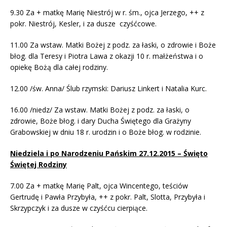
9.30 Za + matkę Marię Niestrój w r. śm., ojca Jerzego, ++ z
pokr. Niestrój, Kesler, i za dusze czyśćcowe.
11.00 Za wstaw. Matki Bożej z podz. za łaski, o zdrowie i Boże
błog. dla Teresy i Piotra Lawa z okazji 10 r. małżeństwa i o
opiekę Bożą dla całej rodziny.
12.00 /św. Anna/ Ślub rzymski: Dariusz Linkert i Natalia Kurc.
16.00 /niedz/ Za wstaw. Matki Bożej z podz. za łaski, o
zdrowie, Boże błog. i dary Ducha Świętego dla Grażyny
Grabowskiej w dniu 18 r. urodzin i o Boże błog. w rodzinie.
Niedziela i po Narodzeniu Pańskim 27.12.2015 – Święto
Świętej Rodziny
7.00 Za + matkę Marię Palt, ojca Wincentego, teściów
Gertrudę i Pawła Przybyła, ++ z pokr. Palt, Slotta, Przybyła i
Skrzypczyk i za dusze w czyśćcu cierpiące.