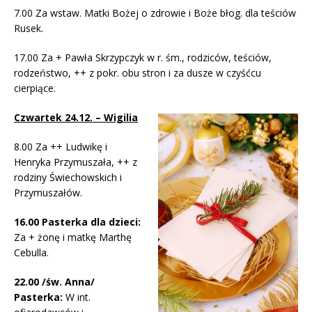
7.00 Za wstaw. Matki Bożej o zdrowie i Boże błog. dla teściów
Rusek.
17.00 Za + Pawła Skrzypczyk w r. śm., rodziców, teściów,
rodzeństwo, ++ z pokr. obu stron i za dusze w czyśćcu
cierpiące.
Czwartek 24.12. – Wigilia
8.00 Za ++ Ludwikę i
Henryka Przymuszała, ++ z
rodziny Świechowskich i
Przymuszałów.
16.00 Pasterka dla dzieci:
Za + żonę i matkę Marthę
Cebulla.
22.00 /św. Anna/
Pasterka:
W int.