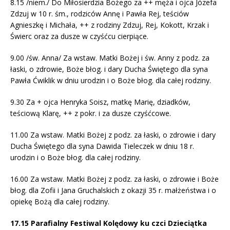
8.15 /niem./ Do Miłosierdzia Bożego za ++ męża i ojca Józefa
Zdzuj w 10 r. śm., rodziców Annę i Pawła Rej, teściów
Agnieszkę i Michała, ++ z rodziny Zdzuj, Rej, Kokott, Krzak i
Świerc oraz za dusze w czyśćcu cierpiące.
9.00 /św. Anna/ Za wstaw. Matki Bożej i św. Anny z podz. za
łaski, o zdrowie, Boże błog. i dary Ducha Świętego dla syna
Pawła Ćwiklik w dniu urodzin i o Boże błog. dla całej rodziny.
9.30 Za + ojca Henryka Soisz, matkę Marię, dziadków,
teściową Klarę, ++ z pokr. i za dusze czyśćcowe.
11.00 Za wstaw. Matki Bożej z podz. za łaski, o zdrowie i dary
Ducha Świętego dla syna Dawida Tieleczek w dniu 18 r.
urodzin i o Boże błog. dla całej rodziny.
16.00 Za wstaw. Matki Bożej z podz. za łaski, o zdrowie i Boże
błog. dla Zofii i Jana Gruchalskich z okazji 35 r. małżeństwa i o
opiekę Bożą dla całej rodziny.
17.15 Parafialny Festiwal Kolędowy ku czci Dzieciątka