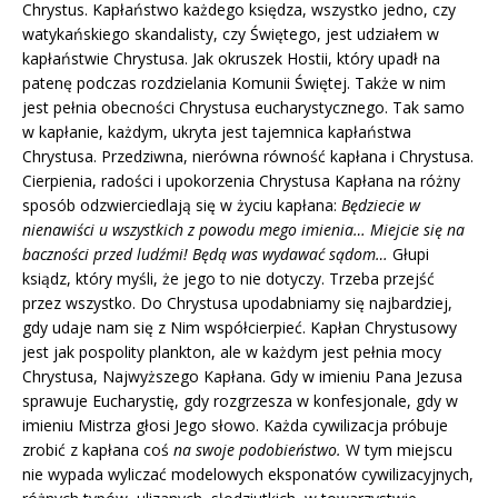
Chrystus. Kapłaństwo każdego księdza, wszystko jedno, czy
watykańskiego skandalisty, czy Świętego, jest udziałem w
kapłaństwie Chrystusa. Jak okruszek Hostii, który upadł na
patenę podczas rozdzielania Komunii Świętej. Także w nim
jest pełnia obecności Chrystusa eucharystycznego. Tak samo
w kapłanie, każdym, ukryta jest tajemnica kapłaństwa
Chrystusa. Przedziwna, nierówna równość kapłana i Chrystusa.
Cierpienia, radości i upokorzenia Chrystusa Kapłana na różny
sposób odzwierciedlają się w życiu kapłana:
Będziecie w
nienawiści u wszystkich z powodu mego imienia… Miejcie się na
baczności przed ludźmi! Będą was wydawać sądom…
Głupi
ksiądz, który myśli, że jego to nie dotyczy. Trzeba przejść
przez wszystko. Do Chrystusa upodabniamy się najbardziej,
gdy udaje nam się z Nim współcierpieć. Kapłan Chrystusowy
jest jak pospolity plankton, ale w każdym jest pełnia mocy
Chrystusa, Najwyższego Kapłana. Gdy w imieniu Pana Jezusa
sprawuje Eucharystię, gdy rozgrzesza w konfesjonale, gdy w
imieniu Mistrza głosi Jego słowo. Każda cywilizacja próbuje
zrobić z kapłana coś
na swoje podobieństwo.
W tym miejscu
nie wypada wyliczać modelowych eksponatów cywilizacyjnych,