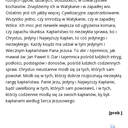
różnych typów, ulizanych, słodziutkich, w towarzystwie
kochasiów. Znajdziemy ich w Watykanie i w zapadłej wsi.
Ostatnio jest ich jakby więcej. Cywilizacyjne zapotrzebowanie.
Wszystko jedno, czy smrodzą w Watykanie, czy w zapadłej
Wólce. Ich moc jest niewiele większa od ugryzienia komara,
czy zapachu skunksa. Kapłaństwo to niezwykła sprawa, bo i
Chrystus, Jedyny i Najwyższy Kapłan, to coś jedynego i
niezwykłego. Każdy ksiądz ma udział w tym Jedynym i
Wiecznym kapłaństwie Pana Jezusa. To
dar i tajemnica
, jak
mawiał św. Jan Paweł II. Dar i tajemnica pośród ludzkich intryg,
podłości, podstępów i donosów, pośród ludzkich codziennych
spraw. Chrystus nieustannie modli się za tych, których sam
powołał. Modli się w tych, którzy dobrze rozpoznają niezwykłą
rangę kapłaństwa. Panie Jezu, Jedyny i Najwyższy Kapłanie,
bądź uwielbiony w tych, których sam powołałeś, i w tych,
którzy codziennie modlą się za swoich kapłanów, by byli
kapłanami według Serca Jezusowego.
[prob.]