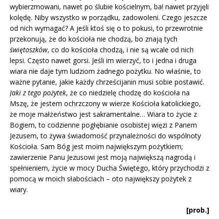
wybierzmowani, nawet po ślubie kościelnym, ba! nawet przyjęli
kolędę. Niby wszystko w porządku, zadowoleni. Czego jeszcze
od nich wymagać? A jeśli ktoś się o to pokusi, to przewrotnie
przekonują, że do kościoła nie chodzą, bo znają tych
świętoszków
, co do kościoła chodzą, i nie są wcale od nich
lepsi. Często nawet gorsi. Jeśli im wierzyć, to i jedna i druga
wiara nie daje tym ludziom żadnego pożytku. No właśnie, to
ważne pytanie, jakie każdy chrześcijanin musi sobie postawić.
Jaki z tego pożytek
, że co niedzielę chodzę do kościoła na
Mszę, że jestem ochrzczony w wierze Kościoła katolickiego,
że moje małżeństwo jest sakramentalne… Wiara to życie z
Bogiem, to codzienne pogłębianie osobistej więzi z Panem
Jezusem, to żywa świadomość przynależności do wspólnoty
Kościoła. Sam Bóg jest moim największym pożytkiem;
zawierzenie Panu Jezusowi jest moją największą nagrodą i
spełnieniem, życie w mocy Ducha Świętego, który przychodzi z
pomocą w moich słabościach – oto największy pożytek z
wiary.
[prob.]