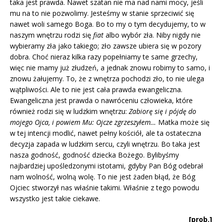
taka jest prawda. Nawet szatan nie ma nad nami mocy, jeśli
mu na to nie pozwolimy. Jesteśmy w stanie sprzeciwić się
nawet woli samego Boga. Bo to my o tym decydujemy, to w
naszym wnętrzu rodzi się
fiat
albo wybór zła. Niby nigdy nie
wybieramy zła jako takiego; zło zawsze ubiera się w pozory
dobra. Choć nieraz kilka razy popełniamy te same grzechy,
więc nie mamy już złudzeń, a jednak znowu robimy to samo, i
znowu żałujemy. To, że z wnętrza pochodzi zło, to nie ulega
wątpliwości. Ale to nie jest cała prawda ewangeliczna.
Ewangeliczna jest prawda o nawróceniu człowieka, które
również rodzi się w ludzkim wnętrzu:
Zabiorę się i pójdę do
mojego Ojca, i powiem Mu: Ojcze zgrzeszyłem…
Matka może się
w tej intencji modlić, nawet pełny kościół, ale ta ostateczna
decyzja zapada w ludzkim sercu, czyli wnętrzu. Bo taka jest
nasza godność, godność dziecka Bożego. Bylibyśmy
najbardziej upośledzonymi istotami, gdyby Pan Bóg odebrał
nam wolność, wolną wolę. To nie jest żaden błąd, że Bóg
Ojciec stworzył nas właśnie takimi. Właśnie z tego powodu
wszystko jest takie ciekawe.
[prob.]