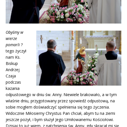
Obyśmy w
wierze
pomarli
?
tego życzył
nam Ks.
Biskup
Andrzej
Czaja
podczas
kazania
odpustowego w dniu św. Anny. Niewiele brakowało, a w tym
właśnie dniu, przygotowany przez spowiedź odpustową, na
sobie mogłem doświadczyć spełnienia się tego życzenia.
Widocznie Miłosierny Chrystus Pan chciał, abym tu na ziemi
jeszcze pożył, i bym służył Jego Umiłowanemu Kościołowi.
Dzisiaj to już wiem, z natchnienia św. Anny, gdy skracał mi się