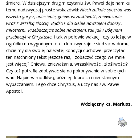
śmierci. W dzisiejszym drugim czytaniu św. Paweł daje nam ku
temu nadzwyczaj proste wskazówki:
Niech zniknie spośród was
wszelka gorycz, uniesienie, gniew, wrzaskliwość, znieważanie –
wraz z wszelką złością. Bądźcie dla siebie nawzajem dobrzy i
miłosierni. Przebaczajcie sobie nawzajem, tak jak i Bóg nam
przebaczył w Chrystusie.
I tak w połowie wakacji, czy to leżąc w
ogródku na wygodnym fotelu lub zwyczajnie siedząc w domu,
chciejmy dla swojej należytej kondycji duchowej przeczytać
ten natchniony tekst jeszcze raz, i zobaczyć czego we mnie
jest więcej? Gniewu, znieważania, wrzaskliwości, złośliwości?
Czy też potrafię zdobywać się na pokonywanie w sobie tych
wad. Najpierw modlitwą, później dobrocią i nieustannym
wybaczaniem. Tego chce Chrystus, a uczy nas św. Paweł
Apostoł.
Wdzięczny ks. Mariusz.