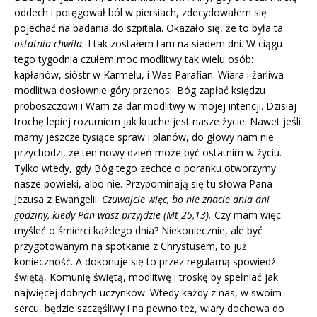
oddech i potęgował ból w piersiach, zdecydowałem się
pojechać na badania do szpitala. Okazało się, że to była ta
ostatnia chwila.
I tak zostałem tam na siedem dni. W ciągu
tego tygodnia czułem moc modlitwy tak wielu osób:
kapłanów, sióstr w Karmelu, i Was Parafian. Wiara i żarliwa
modlitwa dosłownie góry przenosi. Bóg zapłać księdzu
proboszczowi i Wam za dar modlitwy w mojej intencji. Dzisiaj
trochę lepiej rozumiem jak kruche jest nasze życie. Nawet jeśli
mamy jeszcze tysiące spraw i planów, do głowy nam nie
przychodzi, że ten nowy dzień może być ostatnim w życiu.
Tylko wtedy, gdy Bóg tego zechce o poranku otworzymy
nasze powieki, albo nie. Przypominają się tu słowa Pana
Jezusa z Ewangelii:
Czuwajcie więc, bo nie znacie dnia ani
godziny, kiedy Pan wasz przyjdzie (Mt 25,13).
Czy mam więc
myśleć o śmierci każdego dnia? Niekoniecznie, ale być
przygotowanym na spotkanie z Chrystusem, to już
konieczność. A dokonuje się to przez regularną spowiedź
świętą, Komunię świętą, modlitwę i troskę by spełniać jak
najwięcej dobrych uczynków. Wtedy każdy z nas, w swoim
sercu, będzie szczęśliwy i na pewno też, wiary dochowa do