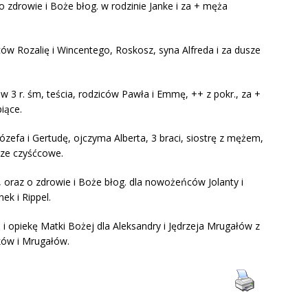
 o zdrowie i Boże błog. w rodzinie Janke i za + męża
ów Rozalię i Wincentego, Roskosz, syna Alfreda i za dusze
 3 r. śm, teścia, rodziców Pawła i Emmę, ++ z pokr., za +
iące.
Józefa i Gertudę, ojczyma Alberta, 3 braci, siostrę z mężem,
sze czyśćcowe.
, oraz o zdrowie i Boże błog. dla nowożeńców Jolanty i
ek i Rippel.
. i opiekę Matki Bożej dla Aleksandry i Jędrzeja Mrugałów z
aków i Mrugałów.