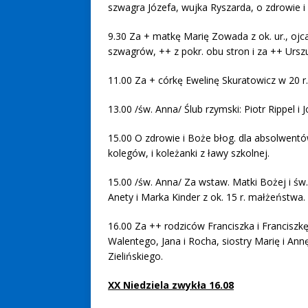
szwagra Józefa, wujka Ryszarda, o zdrowie i 
9.30 Za + matkę Marię Zowada z ok. ur., ojca
szwagrów, ++ z pokr. obu stron i za ++ Urszu
11.00 Za + córkę Ewelinę Skuratowicz w 20 r
13.00 /św. Anna/ Ślub rzymski: Piotr Rippel i
15.00 O zdrowie i Boże błog. dla absolwentów
kolegów, i koleżanki z ławy szkolnej.
15.00 /św. Anna/ Za wstaw. Matki Bożej i św. 
Anety i Marka Kinder z ok. 15 r. małżeństwa.
16.00 Za ++ rodziców Franciszka i Franciszkę
Walentego, Jana i Rocha, siostry Marię i A
Zielińskiego.
XX Niedziela zwykła 16.08