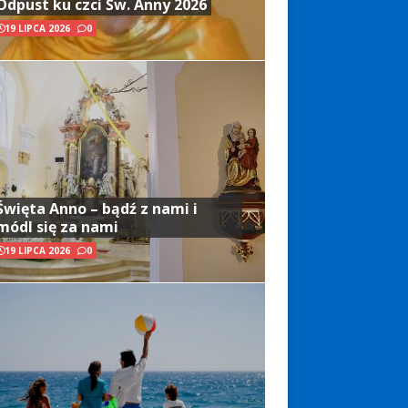
Odpust ku czci Św. Anny 2026
19 LIPCA 2026
0
Święta Anno – bądź z nami i
módl się za nami
19 LIPCA 2026
0