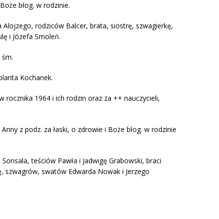
Boże błog. w rodzinie.
 Alojzego, rodziców Balcer, brata, siostrę, szwagierkę,
lę i Józefa Smoleń.
. śm.
 Jolanta Kochanek.
 rocznika 1964 i ich rodzin oraz za ++ nauczycieli,
Anny z podz. za łaski, o zdrowie i Boże błog. w rodzinie
 Sonsala, teściów Pawła i Jadwigę Grabowski, braci
nnę, szwagrów, swatów Edwarda Nowak i Jerzego