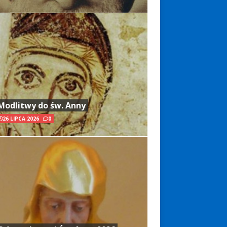
Modlitwy do św. Anny
26 LIPCA 2026
0