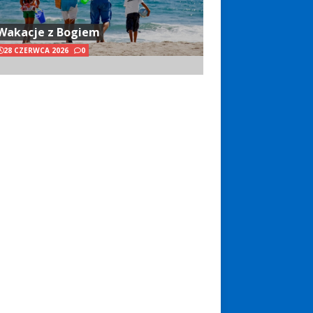
Wakacje z Bogiem
28 CZERWCA 2026
0