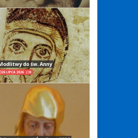
Modlitwy do św. Anny
26 LIPCA 2026
0