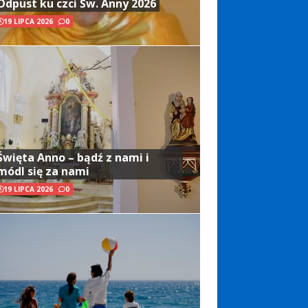
Odpust ku czci Św. Anny 2026
19 LIPCA 2026
0
Święta Anno – bądź z nami i
módl się za nami
19 LIPCA 2026
0