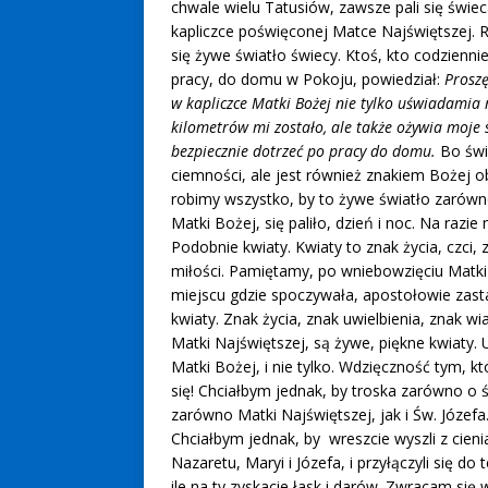
chwale wielu Tatusiów, zawsze pali się świe
kapliczce poświęconej Matce Najświętszej. R
się żywe światło świecy. Ktoś, kto codzienni
pracy, do domu w Pokoju, powiedział:
Proszę
w kapliczce Matki Bożej nie tylko uświadamia m
kilometrów mi zostało, ale także ożywia moje se
bezpiecznie dotrzeć po pracy do domu.
Bo świ
ciemności, ale jest również znakiem Bożej o
robimy wszystko, by to żywe światło zarówno 
Matki Bożej, się paliło, dzień i noc. Na razie
Podobnie kwiaty. Kwiaty to znak życia, czci,
miłości. Pamiętamy, po wniebowzięciu Matki
miejscu gdzie spoczywała, apostołowie zast
kwiaty. Znak życia, znak uwielbienia, znak w
Matki Najświętszej, są żywe, piękne kwiaty. 
Matki Bożej, i nie tylko. Wdzięczność tym, kt
się! Chciałbym jednak, by troska zarówno o ś
zarówno Matki Najświętszej, jak i Św. Józefa.
Chciałbym jednak, by wreszcie wyszli z cieni
Nazaretu, Maryi i Józefa, i przyłączyli się do
ile na ty zyskacie łask i darów. Zwracam się