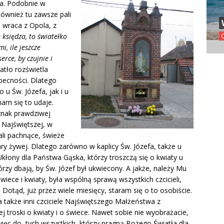
ca. Podobnie w
ównież tu zawsze pali
e wraca z Opola, z
 księdza, to światełko
i, ile jeszcze
rce, by czujnie i
atło rozświetla
becności. Dlatego
u Św. Józefa, jak i u
 nam się to udaje.
 znak prawdziwej
 Najświętszej, w
ali pachnące, świeże
iary żywej. Dlatego zarówno w kaplicy Św. Józefa, także u
Ukłony dla Państwa Gąska, którzy troszczą się o kwiaty u
órzy dbają, by Św. Józef był ukwiecony. A jakże, należy Mu
wiece i kwiaty, była wspólną sprawą wszystkich czcicieli,
 Dotąd, już przez wiele miesięcy, staram się o to osobiście.
a także inni czciciele Najświętszego Małżeństwa z
 tej troski o kwiaty i o świece. Nawet sobie nie wyobrażacie,
 więc do tych wszystkich, którzy pragną Bożego Światła dla