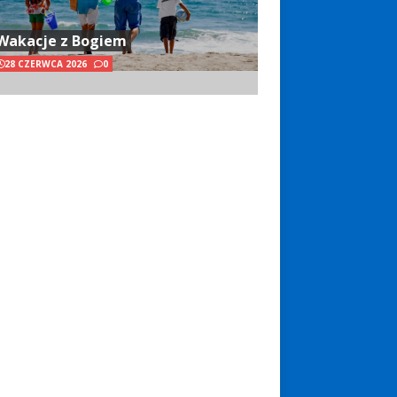
Wakacje z Bogiem
28 CZERWCA 2026
0