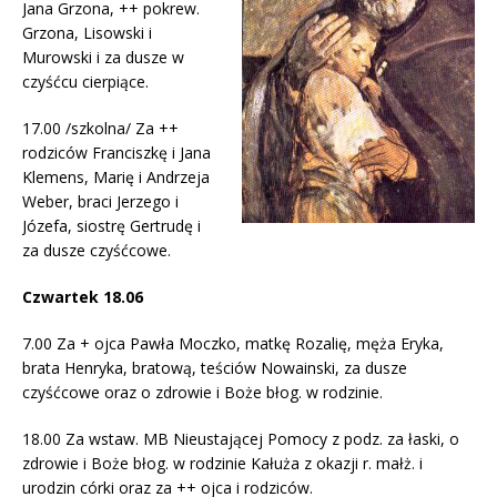
Jana Grzona, ++ pokrew.
Grzona, Lisowski i
Murowski i za dusze w
czyśćcu cierpiące.
17.00 /szkolna/ Za ++
rodziców Franciszkę i Jana
Klemens, Marię i Andrzeja
Weber, braci Jerzego i
Józefa, siostrę Gertrudę i
za dusze czyśćcowe.
Czwartek 18.06
7.00 Za + ojca Pawła Moczko, matkę Rozalię, męża Eryka,
brata Henryka, bratową, teściów Nowainski, za dusze
czyśćcowe oraz o zdrowie i Boże błog. w rodzinie.
18.00 Za wstaw. MB Nieustającej Pomocy z podz. za łaski, o
zdrowie i Boże błog. w rodzinie Kałuża z okazji r. małż. i
urodzin córki oraz za ++ ojca i rodziców.