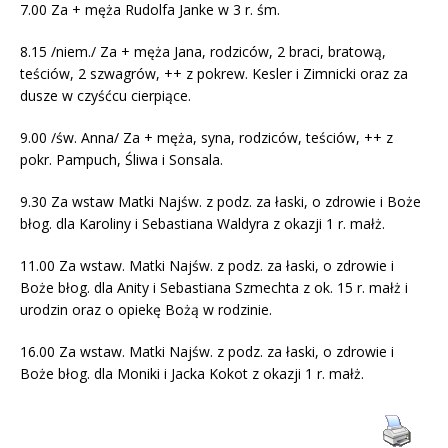
7.00 Za + męża Rudolfa Janke w 3 r. śm.
8.15 /niem./ Za + męża Jana, rodziców, 2 braci, bratową,
teściów, 2 szwagrów, ++ z pokrew. Kesler i Zimnicki oraz za
dusze w czyśćcu cierpiące.
9.00 /św. Anna/ Za + męża, syna, rodziców, teściów, ++ z
pokr. Pampuch, Śliwa i Sonsala.
9.30 Za wstaw Matki Najśw. z podz. za łaski, o zdrowie i Boże
błog. dla Karoliny i Sebastiana Waldyra z okazji 1 r. małż.
11.00 Za wstaw. Matki Najśw. z podz. za łaski, o zdrowie i
Boże błog. dla Anity i Sebastiana Szmechta z ok. 15 r. małż i
urodzin oraz o opiekę Bożą w rodzinie.
16.00 Za wstaw. Matki Najśw. z podz. za łaski, o zdrowie i
Boże błog. dla Moniki i Jacka Kokot z okazji 1 r. małż.