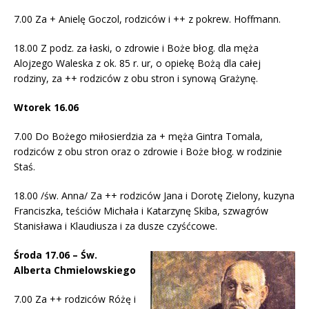
7.00 Za + Anielę Goczol, rodziców i ++ z pokrew. Hoffmann.
18.00 Z podz. za łaski, o zdrowie i Boże błog. dla męża
Alojzego Waleska z ok. 85 r. ur, o opiekę Bożą dla całej
rodziny, za ++ rodziców z obu stron i synową Grażynę.
Wtorek 16.06
7.00 Do Bożego miłosierdzia za + męża Gintra Tomala,
rodziców z obu stron oraz o zdrowie i Boże błog. w rodzinie
Staś.
18.00 /św. Anna/ Za ++ rodziców Jana i Dorotę Zielony, kuzyna
Franciszka, teściów Michała i Katarzynę Skiba, szwagrów
Stanisława i Klaudiusza i za dusze czyśćcowe.
Środa 17.06 – Św.
Alberta Chmielowskiego
7.00 Za ++ rodziców Różę i