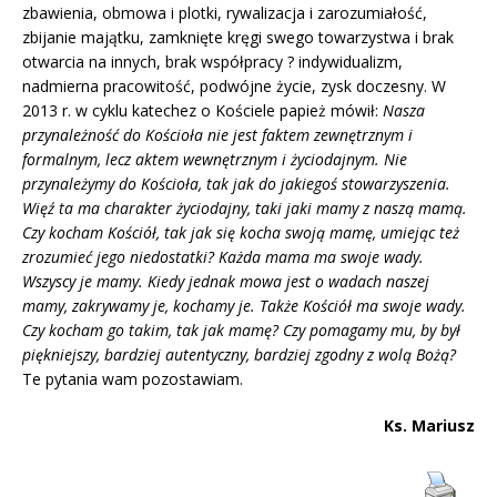
zbawienia, obmowa i plotki, rywalizacja i zarozumiałość,
zbijanie majątku, zamknięte kręgi swego towarzystwa i brak
otwarcia na innych, brak współpracy ? indywidualizm,
nadmierna pracowitość, podwójne życie, zysk doczesny. W
2013 r. w cyklu katechez o Kościele papież mówił:
Nasza
przynależność do Kościoła nie jest faktem zewnętrznym i
formalnym, lecz aktem wewnętrznym i życiodajnym. Nie
przynależymy do Kościoła, tak jak do jakiegoś stowarzyszenia.
Więź ta ma charakter życiodajny, taki jaki mamy z naszą mamą.
Czy kocham Kościół, tak jak się kocha swoją mamę, umiejąc też
zrozumieć jego niedostatki? Każda mama ma swoje wady.
Wszyscy je mamy. Kiedy jednak mowa jest o wadach naszej
mamy, zakrywamy je, kochamy je. Także Kościół ma swoje wady.
Czy kocham go takim, tak jak mamę? Czy pomagamy mu, by był
piękniejszy, bardziej autentyczny, bardziej zgodny z wolą Bożą?
Te pytania wam pozostawiam.
Ks. Mariusz