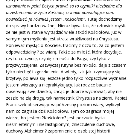
uznawanie w pełni Bożych prawd, są to czynniki niezbędne dla
uczestniczenia w życiu Kościoła, czynniki pozwalające nam
powiedzieć: ja również jestem „Kościołem”
. Tutaj dochodzimy
do sprawy bardzo ważnej. Nieraz bywa tak, że człowiek myśli,
że nie jest w stanie wyrządzić wiele szkód Kościołowi. Już w
samym tym myśleniu jest utrata wrażliwości na Chrystusa.
Ponieważ myśląc o Kościele, tracimy z oczu to, za co jestem
odpowiedzialny ? za wiarę. Także za miłość, która decyduje,
czy to co czynię, czynię z miłości do Boga, czy tylko z
przyzwyczajenia. Zazwyczaj rutyna bez miłości, daje z czasem
tylko niechęć i zgorzknienie. A wtedy, tak jak trzymający się
brzytwy, pojawia się jeszcze jedno tylko rozpaczliwe wyznanie:
jestem wierzący a niepraktykujący. Jak rodzice bacznie
obserwują swe dziecko, chcąc je dobrze wychować, aby nie
zeszło na złą drogę, tak namiestnik Chrystusa na ziemi, Papież
Franciszek obserwując współczesny poziom wiary, wyliczył
nam co zagraża dziś Kościołowi. Tym co zagraża mojej
wierze, bo jestem ?Kościołem? jest: poczucie bycia
nieśmiertelnym i niezastąpionym, znieczulenie duchowe,
duchowy Alzheimer ? zapomnienie o osobistej historii