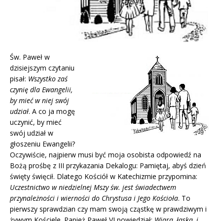
Św. Paweł w
dzisiejszym czytaniu
pisał:
Wszystko zaś
czynię dla Ewangelii,
by mieć w niej swój
udział
. A co ja mogę
uczynić, by mieć
swój udział w
głoszeniu Ewangelii?
Oczywiście, najpierw musi być moja osobista odpowiedź na
Bożą prośbę z III przykazania Dekalogu: Pamiętaj, abyś dzień
święty święcił. Dlatego Kościół w Katechizmie przypomina:
Uczestnictwo w niedzielnej Mszy św. jest świadectwem
przynależności i wierności do Chrystusa i Jego Kościoła
. To
pierwszy sprawdzian czy mam swoją cząstkę w prawdziwym i
żywym Kościele. Papież Paweł VI powiedział:
Wiara, łaska, i