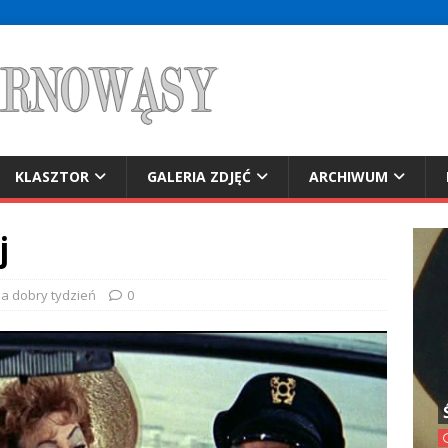
KLASZTOR
GALERIA ZDJĘĆ
ARCHIWUM
j
na dobry tydzień
0