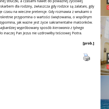
nnej stłuczki, a czasami nawet do poważnej życiowej
 skarbem dla rodziny, zwłaszcza gdy rodzice są zalatani, gdy
je czasu na wieczne pretensje. Gdy rozmawia z wnukami o
Dyskretnie przypomina o wartości świętowania, o wspólnym
przypomina, jak ważne jest życie sakramentalne małżonków.
, najbardziej wypróbowany sposób
kierowania z tylnego
ło inaczej Pan Jezus nie uzdrowiłby teściowej Piotra.
[prob.]