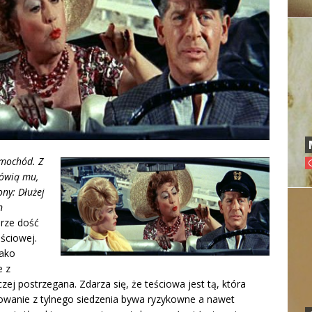
amochód. Z
mówią mu,
ony: Dłużej
n
rze dość
ściowej.
jako
e z
zej postrzegana. Zdarza się, że teściowa jest tą, która
owanie z tylnego siedzenia bywa ryzykowne a nawet