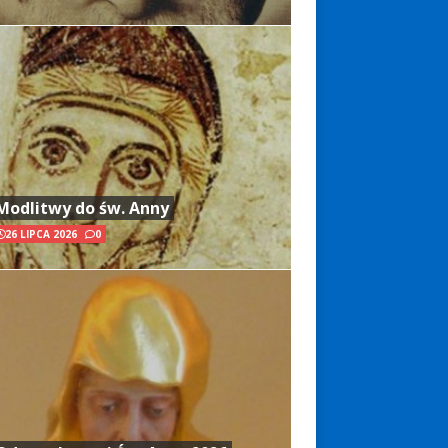
Modlitwy do św. Anny
26 LIPCA 2026
0