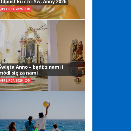
Odpust ku czci Św. Anny 2026
19 LIPCA 2026
0
Święta Anno – bądź z nami i
módl się za nami
19 LIPCA 2026
0