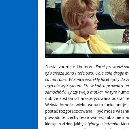
Dzisiaj zacznę od humoru:
Facet prowadzi s
tyłu siedzą żona i teściowa. Obie całą drogę 
co ma robić. W końcu wściekły facet ryczy do ż
tego nie wytrzymam! Kto w końcu prowadzi te
samochód?! Ty czy twoja matka!
W tym humo
dobrze została scharakteryzowana postać te
W świadomości wielu osoba ta funkcjonuje 
postać rozgorączkowana. I być może właśni
powodu tej cechy teściowa jest tak a nie inac
kieruje rodziną jakby
z tylnego siedzenia.
Kier