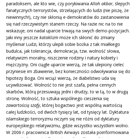
paradoksem, ale kto wie, czy porykiwania
Allah akbar,
ślepych
fanatycznych terrorystów, strzelających do ludzi (nie piszę, że
niewinnych!), czy nie skłonią e-demokratów do zastanowienia
się nad rzeczywistym stanem rzeczy. Na razie nic na to nie
wskazuje; oni nadal uparcie trwają na swych demo-pozycjach.
Jaki inny jeszcze
kataklizm
może ich skłonić do zmiany
myślenia! Ludzi, którzy ulepili sobie bożka z tak miałkiego
budulca, jak tolerancja, demokracja, tzw. wolność słowa,
relatywizm moralny, niszczenie rodziny i natury kobiety i
mężczyzny. Oni ciągle uparcie wierzą, że tak ulepiony cielec
przyniesie im zbawienie, bez konieczności odwoływania się do
hipotezy Boga. Oni wciąż wierzą, że diabelstwo uda się
ucywilizować. Wolność to nie jest szafa, pełna cennych
skarbów, którą przesuwają jedni i drudzy, to w tą, to w drugą
stronę. Wolność, to sztuka wspólnego cieszenia się
zawartością szafy
, której bogactwo jest wspólną wartością
całej ludzkości, od dwóch tysięcy lat, od tysięcy lat. Dyktatura
islamskiego terroryzmu niczym się nie różni od dyktatury
europejskiego relatywizmu, gdzie wszystko wszystkim wolno.
W 2006 r. pracownica British Airways została poinformowana