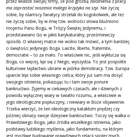
przez władze swojej firmy, że pod groźbą zwolnienia z pracy
ma zaprzestać noszenia małego krzyżyka na szyi
. Nie życzę
sobie, by islamscy fanatycy strzelali do kogokolwiek, ale też
nie życzę sobie, by w imię tzw. wolności słowa bluźniono
mojemu Panu Bogu, w Trójcy Świętej Jedynemu, i
przedstawiano Go w jakiś karykaturalny, prześmiewczy
sposób. O własnej matce nie wolno tak mówić, a tym bardziej
o świętości Jedynego Boga. Laicite, liberte, fraternite,
democratie – to za mało. To właściwie nic, jeśli wyklucza się
Boga, co więcej, kpi się z Niego, wyszydza. To jest pospolite
kulturowe łajdactwo ubrane w piórka demokracji. Tzw. Europa
uparcie lepi sobie własnego cielca, który już sam ma dosyć
swojego istnienia, pokazując tu i tam swoje ponure
bankructwo. Żyjemy w ciekawych czasach, ale i dziwnych z
powodu wyłącznej wiary w światło rozumu, a właściwie w
jego ideologiczne popłuczyny, i niewiary w Boże objawienie.
Trzeba wierzyć, że ten ideologiczny kataklizm prędzej czy
później obnaży swoje dziejowe bankructwo. Toczy się walka o
Prawdziwego Boga, jako źródła wszelkiego istnienia, jako
podstawy ludzkiego myślenia, jako fundamentu, na którym
jest możliwe budowanie prawdziwych relacji społecznych,