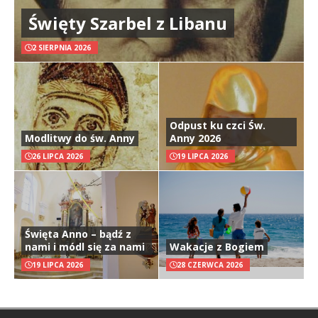
Święty Szarbel z Libanu
2 SIERPNIA 2026
Odpust ku czci Św.
Modlitwy do św. Anny
Anny 2026
26 LIPCA 2026
19 LIPCA 2026
Święta Anno – bądź z
nami i módl się za nami
Wakacje z Bogiem
19 LIPCA 2026
28 CZERWCA 2026