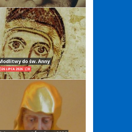
Modlitwy do św. Anny
26 LIPCA 2026
0