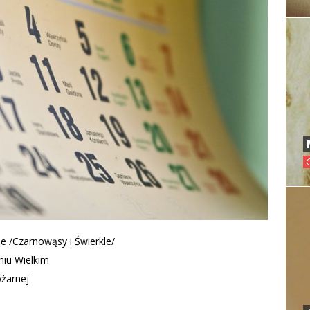
e /Czarnowąsy i Świerkle/
niu Wielkim
ożarnej