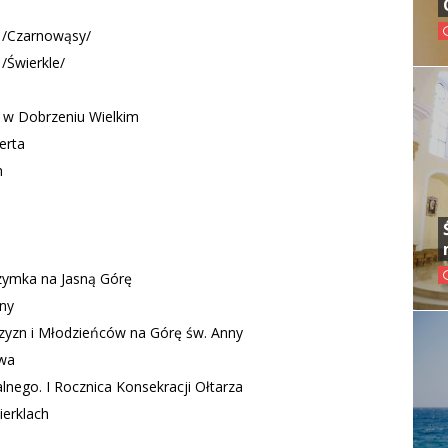
a /Czarnowąsy/
/Świerkle/
 w Dobrzeniu Wielkim
erta
h
rzymka na Jasną Górę
nny
czyzn i Młodzieńców na Górę św. Anny
iwa
alnego. I Rocznica Konsekracji Ołtarza
ierklach