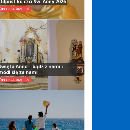
Odpust ku czci Św. Anny 2026
19 LIPCA 2026
0
Święta Anno – bądź z nami i
módl się za nami
19 LIPCA 2026
0