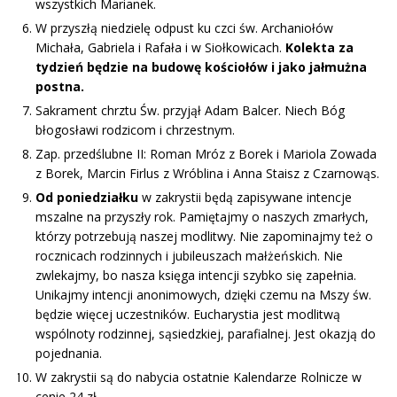
wszystkich Marianek.
W przyszłą niedzielę odpust ku czci św. Archaniołów
Michała, Gabriela i Rafała i w Siołkowicach.
Kolekta za
tydzień będzie na budowę kościołów i jako jałmużna
postna.
Sakrament chrztu Św. przyjął Adam Balcer. Niech Bóg
błogosławi rodzicom i chrzestnym.
Zap. przedślubne II: Roman Mróz z Borek i Mariola Zowada
z Borek, Marcin Firlus z Wróblina i Anna Staisz z Czarnowąs.
Od poniedziałku
w zakrystii będą zapisywane intencje
mszalne na przyszły rok. Pamiętajmy o naszych zmarłych,
którzy potrzebują naszej modlitwy. Nie zapominajmy też o
rocznicach rodzinnych i jubileuszach małżeńskich. Nie
zwlekajmy, bo nasza księga intencji szybko się zapełnia.
Unikajmy intencji anonimowych, dzięki czemu na Mszy św.
będzie więcej uczestników. Eucharystia jest modlitwą
wspólnoty rodzinnej, sąsiedzkiej, parafialnej. Jest okazją do
pojednania.
W zakrystii są do nabycia ostatnie Kalendarze Rolnicze w
cenie 24 zł.