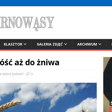
KLASZTOR
GALERIA ZDJĘĆ
ARCHIWUM
óść aż do żniwa
na dobry tydzień
0