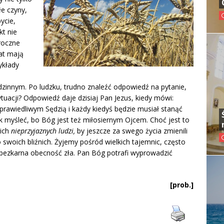
łe czyny,
ycie,
kt nie
roczne
at mają
zykłady
dzinnym. Po ludzku, trudno znaleźć odpowiedź na pytanie,
ytuacji? Odpowiedź daje dzisiaj Pan Jezus, kiedy mówi:
prawiedliwym Sędzią i każdy kiedyś będzie musiał stanąć
ak myśleć, bo Bóg jest też miłosiernym Ojcem. Choć jest to
kich
nieprzyjaznych ludzi,
by jeszcze za swego życia zmienili
 swoich bliźnich. Żyjemy pośród wielkich tajemnic, często
 bezkarna obecność zła. Pan Bóg potrafi wyprowadzić
[prob.]