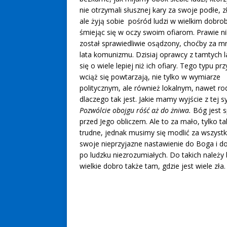
nie otrzymali słusznej kary za swoje podłe, z
ale żyją sobie pośród ludzi w wielkim dobrob
śmiejąc się w oczy swoim ofiarom. Prawie ni
został sprawiedliwie osądzony, choćby za m
lata komunizmu. Dzisiaj oprawcy z tamtych l
się o wiele lepiej niż ich ofiary. Tego typu pr
wciąż się powtarzają, nie tylko w wymiarze
politycznym, ale również lokalnym, nawet ro
dlaczego tak jest. Jakie mamy wyjście z tej s
Pozwólcie obojgu róść aż do żniwa.
Bóg jest s
przed Jego obliczem. Ale to za mało, tylko t
trudne, jednak musimy się modlić za wszyst
swoje nieprzyjazne nastawienie do Boga i do
po ludzku niezrozumiałych. Do takich należy
wielkie dobro także tam, gdzie jest wiele zła.