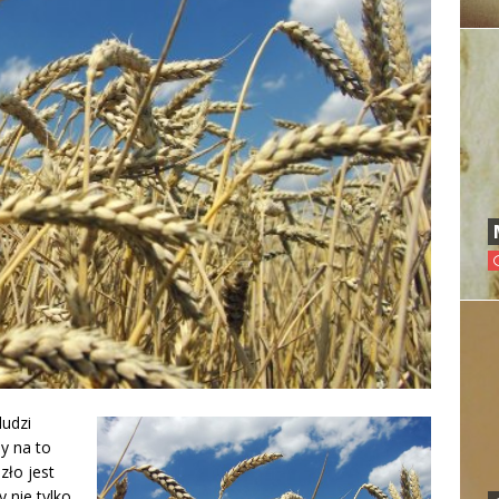
ludzi
my na to
zło jest
y nie tylko