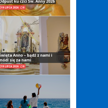
Odpust ku czci Św. Anny 2026
19 LIPCA 2026
0
Święta Anno – bądź z nami i
módl się za nami
19 LIPCA 2026
0