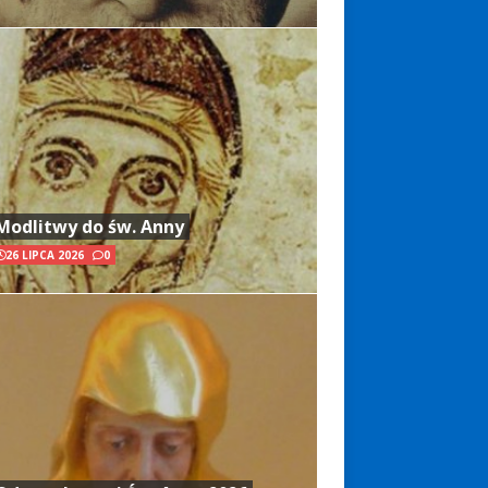
Modlitwy do św. Anny
26 LIPCA 2026
0