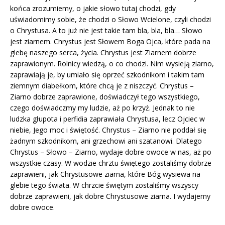
końca zrozumiemy, o jakie słowo tutaj chodzi, gdy
uświadomimy sobie, że chodzi o Słowo Wcielone, czyli chodzi
o Chrystusa. A to już nie jest takie tam bla, bla, bla… Słowo
jest ziarnem. Chrystus jest Słowem Boga Ojca, które pada na
glebę naszego serca, życia. Chrystus jest Ziarnem dobrze
zaprawionym. Rolnicy wiedzą, o co chodzi. Nim wysieją ziarno,
zaprawiają je, by umiało się oprzeć szkodnikom i takim tam
ziemnym diabełkom, które chcą je z niszczyć. Chrystus –
Ziarno dobrze zaprawione, doświadczył tego wszystkiego,
czego doświadczmy my ludzie, aż po krzyż. Jednak to nie
ludzka głupota i perfidia zaprawiała Chrystusa, lecz Ojciec w
niebie, Jego moc i świętość. Chrystus – Ziarno nie poddał się
żadnym szkodnikom, ani grzechowi ani szatanowi. Dlatego
Chrystus – Słowo – Ziarno, wydaje dobre owoce w nas, aż po
wszystkie czasy. W wodzie chrztu świętego zostaliśmy dobrze
zaprawieni, jak Chrystusowe ziarna, które Bóg wysiewa na
glebie tego świata. W chrzcie świętym zostaliśmy wszyscy
dobrze zaprawieni, jak dobre Chrystusowe ziarna. I wydajemy
dobre owoce.