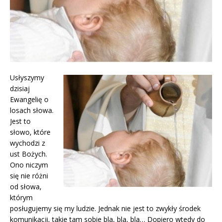
Usłyszymy
dzisiaj
Ewangelię o
losach słowa.
Jest to
słowo, które
wychodzi z
ust Bożych.
Ono niczym
się nie różni
od słowa,
którym
posługujemy się my ludzie. Jednak nie jest to zwykły środek
komunikacji, takie tam sobie bla, bla, bla… Dopiero wtedy do