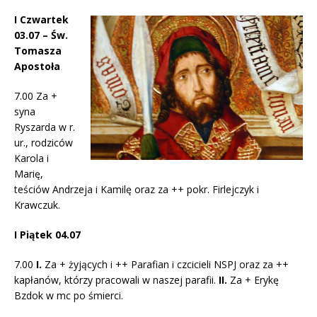
I Czwartek
03.07 – Św.
Tomasza
Apostoła
7.00 Za +
syna
Ryszarda w r.
ur., rodziców
Karola i
Marię,
teściów Andrzeja i Kamilę oraz za ++ pokr. Firlejczyk i
Krawczuk.
I Piątek 04.07
7.00
I.
Za + żyjących i ++ Parafian i czcicieli NSPJ oraz za ++
kapłanów, którzy pracowali w naszej parafii.
II.
Za + Erykę
Bzdok w mc po śmierci.