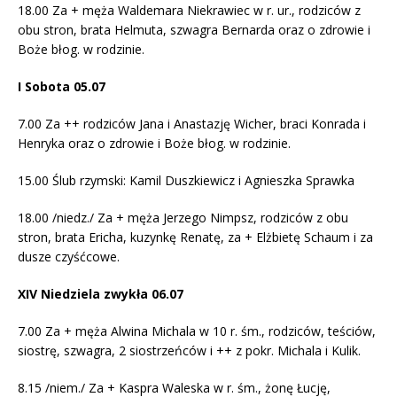
18.00 Za + męża Waldemara Niekrawiec w r. ur., rodziców z
obu stron, brata Helmuta, szwagra Bernarda oraz o zdrowie i
Boże błog. w rodzinie.
I Sobota 05.07
7.00 Za ++ rodziców Jana i Anastazję Wicher, braci Konrada i
Henryka oraz o zdrowie i Boże błog. w rodzinie.
15.00 Ślub rzymski: Kamil Duszkiewicz i Agnieszka Sprawka
18.00 /niedz./ Za + męża Jerzego Nimpsz, rodziców z obu
stron, brata Ericha, kuzynkę Renatę, za + Elżbietę Schaum i za
dusze czyśćcowe.
XIV Niedziela zwykła 06.07
7.00 Za + męża Alwina Michala w 10 r. śm., rodziców, teściów,
siostrę, szwagra, 2 siostrzeńców i ++ z pokr. Michala i Kulik.
8.15 /niem./ Za + Kaspra Waleska w r. śm., żonę Łucję,