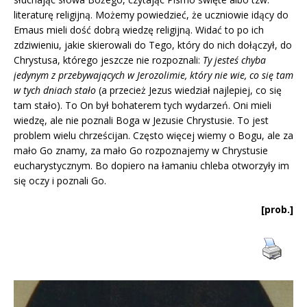
literaturę religijną. Możemy powiedzieć, że uczniowie idący do
Emaus mieli dość dobrą wiedzę religijną. Widać to po ich
zdziwieniu, jakie skierowali do Tego, który do nich dołączył, do
Chrystusa, którego jeszcze nie rozpoznali:
Ty jesteś chyba
jedynym z przebywających w Jerozolimie, który nie wie, co się tam
w tych dniach stało
(a przecież Jezus wiedział najlepiej, co się
tam stało). To On był bohaterem tych wydarzeń. Oni mieli
wiedzę, ale nie poznali Boga w Jezusie Chrystusie. To jest
problem wielu chrześcijan. Często więcej wiemy o Bogu, ale za
mało Go znamy, za mało Go rozpoznajemy w Chrystusie
eucharystycznym. Bo dopiero na łamaniu chleba otworzyły im
się oczy i poznali Go.
[prob.]