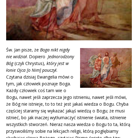
Św. Jan pisze, że
Boga nikt nigdy
nie widział
. Dopiero
Jednorodzony
Bóg
(czyli Chrystus),
który jest w
łonie Ojca [o Nim] pouczył.
Czytana dzisiaj Ewangelia mówi o
tym, jak człowiek poznaje Boga.
Każdy człowiek coś tam wie o
Bogu, nawet jeśli zaprzecza Jego istnieniu, nawet jeśli mówi,
że Bóg nie istnieje, to to też jest jakaś wiedza o Bogu. Chyba
częściej staramy się wykazać jakąś wiedzą o Bogu; że musi
istnieć, bo jak inaczej wytłumaczyć istnienie świata, istnienie
wszystkich stworzeń. Nieraz nasza wiedza o Bogu to ta, którą
przyswoiliśmy sobie na lekcjach religii, którą pogłębiamy
słuchając słowa Bożego, czytając Pismo święte albo tzw.