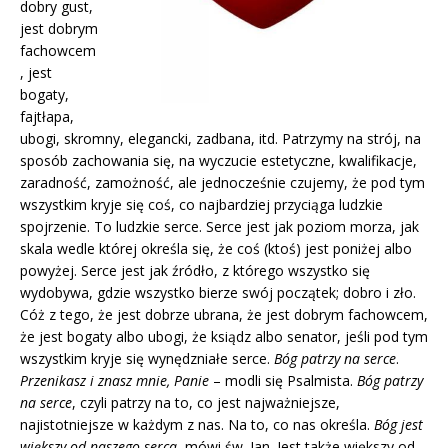
dobry gust,
jest dobrym
fachowcem
, jest
bogaty,
fajtłapa,
ubogi, skromny, elegancki, zadbana, itd. Patrzymy na strój, na
sposób zachowania się, na wyczucie estetyczne, kwalifikacje,
zaradność, zamożność, ale jednocześnie czujemy, że pod tym
wszystkim kryje się coś, co najbardziej przyciąga ludzkie
spojrzenie. To ludzkie serce. Serce jest jak poziom morza, jak
skala wedle której określa się, że coś (ktoś) jest poniżej albo
powyżej. Serce jest jak źródło, z którego wszystko się
wydobywa, gdzie wszystko bierze swój początek; dobro i zło.
Cóż z tego, że jest dobrze ubrana, że jest dobrym fachowcem,
że jest bogaty albo ubogi, że ksiądz albo senator, jeśli pod tym
wszystkim kryje się wynędzniałe serce.
Bóg patrzy na serce
.
Przenikasz i znasz mnie, Panie
– modli się Psalmista.
Bóg patrzy
na serce
, czyli patrzy na to, co jest najważniejsze,
najistotniejsze w każdym z nas. Na to, co nas określa.
Bóg jest
większy od naszego serca
, mówi św. Jan. Jest także większy od