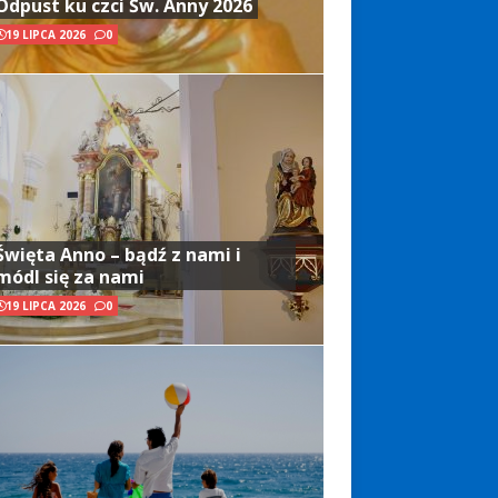
Odpust ku czci Św. Anny 2026
19 LIPCA 2026
0
Święta Anno – bądź z nami i
módl się za nami
19 LIPCA 2026
0