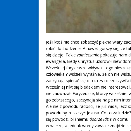
Jeśli ktoś nie chce zobaczyć piękna wiary za
robić dochodzenie. A nawet gorszy się, że t
się dzieje. Takie
zamieszanie
pokazuje nam dz
ewangelia, kiedy Chrystus uzdrowił niewido
Wcześniej faryzeusze widywali tego nieszcz
człowieka ? widzieli wyraźnie, że on nie widzi
zaczynają spierać się o to, czy to rzeczywiści
Wcześniej nikt się biedakiem nie interesował,
nie zauważał. Faryzeusze, którzy wcześniej w
go żebrzącego, zaczynają się nagle nim inte
Ale nie z powodu radości, że już widzi, lecz 
powodu by zniszczyć Jezusa. Co to za ludzi
się powodzi; bliźniemu
dobrze idzie
w domu, 
w wierze, a jednak wtedy zawsze znajdzie się