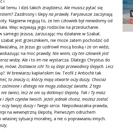
ć i
lat temu. I dziś takich znajdziesz. Ale musisz pytać się
jestem? Zazdrosny i ślepy
na prawdę
. Faryzeusze zaczynają
oty. Najpierw negują to, że ten człowiek był niewidomy od
iała. Więc wzywają jego rodziców na przesłuchanie.
 w samego Jezusa, zarzucając mu działanie w Szabat.
 szabat jest grzesznikiem, nie może zatem pochodzić od
ważalną, że Jezus go uzdrowił mocą boską i że on widzi,
 wskazując na moc prawdy:
Nie wiem, czy ten człowiek jest
teraz widzę
. Ale i to im nie wystarcza. Dlatego Chrystus do
nie, mówi:
Zostawcie ich! To są ślepi przewodnicy ślepych. Lecz
ną?.
W brewiarzu kapłańskim św. Teofil z Antiochii tak
zieć, to znaczy ci, którzy mają otwarte oczy duszy. Chociaż
 zaćmione i dlatego nie mogą zobaczyć światła. Z tego
 nie świeci, lecz że oni są dotknięci ślepotą. Tak i Ty masz
i złych czynów twoich. Jeżeli jednak chcesz, możesz zostać
 oczy twojej duszy i Twego serca.
Niepodważalna prawda,
erpi na wewnętrzną ślepotę. Pierwszym odruchem
własnej sytuacji moralnej, a nie o poprawianiu innych.
szy.