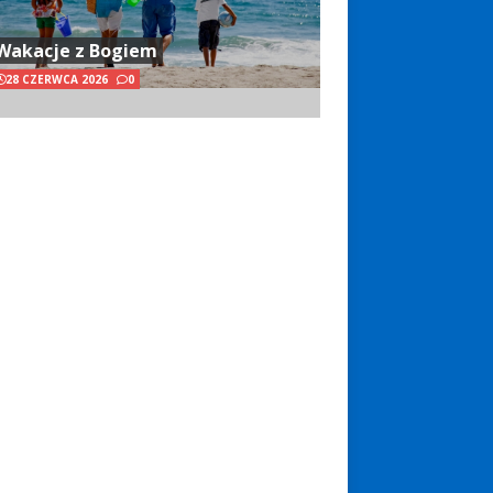
Wakacje z Bogiem
28 CZERWCA 2026
0