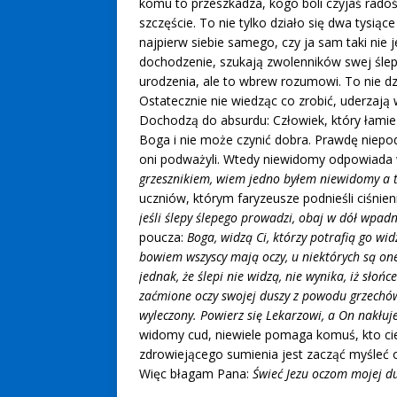
komu to przeszkadza, kogo boli czyjaś radoś
szczęście. To nie tylko działo się dwa tysiące 
najpierw siebie samego, czy ja sam taki nie 
dochodzenie, szukają zwolenników swej ślep
urodzenia, ale to wbrew rozumowi. To nie dz
Ostatecznie nie wiedząc co zrobić, uderzają
Dochodzą do absurdu: Człowiek, który łamie
Boga i nie może czynić dobra. Prawdę niepod
oni podważyli. Wtedy niewidomy odpowiada
grzesznikiem, wiem jedno byłem niewidomy a 
uczniów, którym faryzeusze podnieśli ciśnie
jeśli ślepy ślepego prowadzi, obaj w dół wpad
poucza:
Boga, widzą Ci, którzy potrafią go wid
bowiem wszyscy mają oczy, u niektórych są one
jednak, że ślepi nie widzą, nie wynika, iż słońce
zaćmione oczy swojej duszy z powodu grzechów 
wyleczony. Powierz się Lekarzowi, a On nakłuje
widomy cud, niewiele pomaga komuś, kto ci
zdrowiejącego sumienia jest zacząć myśleć o 
Więc błagam Pana:
Świeć Jezu oczom mojej du