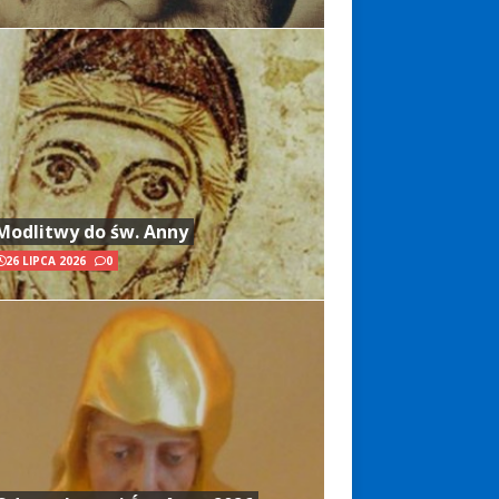
Modlitwy do św. Anny
26 LIPCA 2026
0