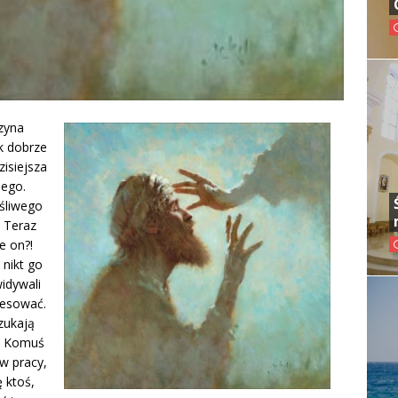
czyna
ak dobrze
isiejsza
mego.
ęśliwego
. Teraz
e on?!
 nikt go
idywali
resować.
szukają
e? Komuś
w pracy,
 ktoś,