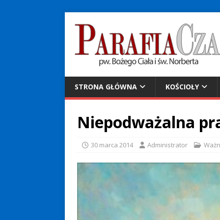
STRONA GŁÓWNA
KOŚCIOŁY
Niepodważalna p
30 marca 2014
Administrator
Waż