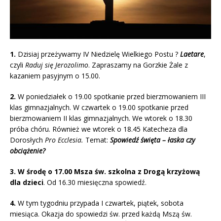
1.
Dzisiaj przeżywamy IV Niedzielę Wielkiego Postu ?
Laetare
,
czyli
Raduj się Jerozolimo
. Zapraszamy na Gorzkie Żale z
kazaniem pasyjnym o 15.00.
2.
W poniedziałek o 19.00 spotkanie przed bierzmowaniem III
klas gimnazjalnych. W czwartek o 19.00 spotkanie przed
bierzmowaniem II klas gimnazjalnych. We wtorek o 18.30
próba chóru. Również we wtorek o 18.45 Katecheza dla
Dorosłych
Pro Ecclesia.
Temat:
Spowiedź święta – łaska czy
obciążenie?
3. W środę o 17.00 Msza św. szkolna z Drogą krzyżową
dla dzieci
. Od 16.30 miesięczna spowiedź.
4.
W tym tygodniu przypada I czwartek, piątek, sobota
miesiąca. Okazja do spowiedzi św. przed każdą Mszą św.