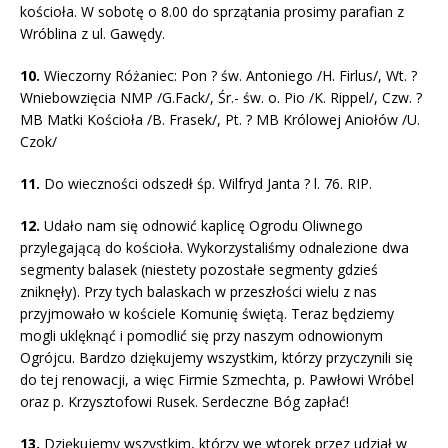
kościoła. W sobotę o 8.00 do sprzątania prosimy parafian z
Wróblina z ul. Gawędy.
10.
Wieczorny Różaniec: Pon ? św. Antoniego /H. Firlus/, Wt. ?
Wniebowzięcia NMP /G.Fack/, Śr.- św. o. Pio /K. Rippel/, Czw. ?
MB Matki Kościoła /B. Frasek/, Pt. ? MB Królowej Aniołów /U.
Czok/
11.
Do wieczności odszedł śp. Wilfryd Janta ? l. 76. RIP.
12.
Udało nam się odnowić kaplicę Ogrodu Oliwnego
przylegającą do kościoła. Wykorzystaliśmy odnalezione dwa
segmenty balasek (niestety pozostałe segmenty gdzieś
zniknęły). Przy tych balaskach w przeszłości wielu z nas
przyjmowało w kościele Komunię świętą. Teraz będziemy
mogli uklęknąć i pomodlić się przy naszym odnowionym
Ogrójcu. Bardzo dziękujemy wszystkim, którzy przyczynili się
do tej renowacji, a więc Firmie Szmechta, p. Pawłowi Wróbel
oraz p. Krzysztofowi Rusek. Serdeczne Bóg zapłać!
13.
Dziękujemy wszystkim, którzy we wtorek przez udział w