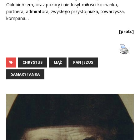
Oblubieńcem, oraz pozory i niedosyt miłości kochanka,
partnera, admiratora, zwykłego przystojniaka, towarzysza,
kompana…
[prob.]
CHRYSTUS
MĄŻ
PAN JEZUS
SAMARYTANKA