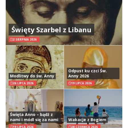
Święty Szarbel z Libanu
2 SIERPNIA 2026
Odpust ku czci Św.
Modlitwy do św. Anny
Anny 2026
26 LIPCA 2026
19 LIPCA 2026
Święta Anno – bądź z
nami i módl się za nami
Wakacje z Bogiem
19 LIPCA 2026
28 CZERWCA 2026