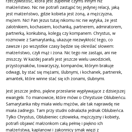
rzeczywistość, która jest zupełnie czymś innym niż
małżeństwo. Nic nie potrafi zastąpić tej jedynej relacji, jaką
jest małżeństwo, gdzie kobieta jest żoną, a mężczyzna,
mężem. Nic! Pan Jezus tutaj nikomu nic nie wytyka, że jest
zalotnikiem, kochasiem, kochanką, partnerem, admiratorem,
partnerką, konkubiną, kolegą czy kompanem. Chrystus, w
rozmowie z Samarytanką, ukazuje niezwykłość tego, co
zawsze i po wszystkie czasy będzie się określać słowem:
małżeństwo, czyli mąż i żona. Nic tego nie zastąpi, ani nie
zniszczy. W każdej parafii jest jeszcze wielu uwodzicieli,
przystojniaków, towarzyszy, kompanów, którym brakuje
odwagi, by stać się mężami, ślubnymi, i kochanek, partnerek,
amantek, które winne stać się ich żonami, ślubnymi.
Jest jeszcze jedno, piękne przesłanie wypływające z dzisiejszej
ewangelii. To mianowicie, które mówi o Chrystusie Oblubieńcu.
Samarytanka niby miała wielu mężów, ale tak naprawdę nie
miała żadnego. Tam przy studni odnalazła jednak Oblubieńca.
Tylko Chrystus, Oblubieniec człowieka, mężczyzny i kobiety,
potrafi objawić małżonkom całą pełnię i piękno ich
małżeństwa, kapłanowi i zakonnicy smak więzi z