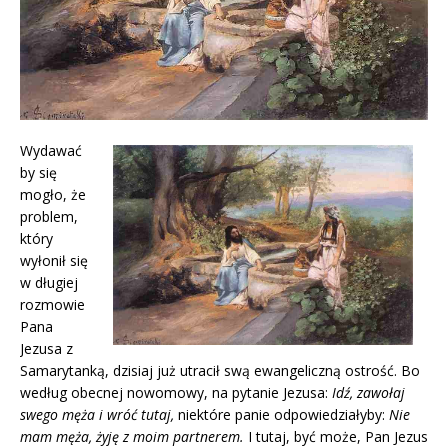
Wydawać
by się
mogło, że
problem,
który
wyłonił się
w długiej
rozmowie
Pana
Jezusa z
Samarytanką, dzisiaj już utracił swą ewangeliczną ostrość. Bo
według obecnej nowomowy, na pytanie Jezusa:
Idź, zawołaj
swego męża i wróć tutaj,
niektóre panie odpowiedziałyby:
Nie
mam męża, żyję z moim partnerem.
I tutaj, być może, Pan Jezus