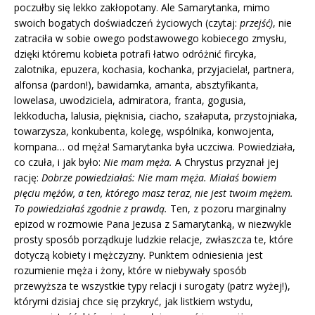
poczułby się lekko zakłopotany. Ale Samarytanka, mimo
swoich bogatych doświadczeń życiowych (czytaj:
przejść)
, nie
zatraciła w sobie owego podstawowego kobiecego zmysłu,
dzięki któremu kobieta potrafi łatwo odróżnić fircyka,
zalotnika, epuzera, kochasia, kochanka, przyjaciela!, partnera,
alfonsa (pardon!), bawidamka, amanta, absztyfikanta,
lowelasa, uwodziciela, admiratora, franta, gogusia,
lekkoducha, lalusia, pięknisia, ciacho, szałaputa, przystojniaka,
towarzysza, konkubenta, kolegę, wspólnika, konwojenta,
kompana…
od męża! Samarytanka była uczciwa. Powiedziała,
co czuła, i jak było:
Nie mam męża.
A Chrystus przyznał jej
rację:
Dobrze powiedziałaś: Nie mam męża. Miałaś bowiem
pięciu mężów, a ten, którego masz teraz, nie jest twoim mężem.
To powiedziałaś zgodnie z prawdą.
Ten, z pozoru marginalny
epizod w rozmowie Pana Jezusa z Samarytanką, w niezwykle
prosty sposób porządkuje ludzkie relacje, zwłaszcza te, które
dotyczą kobiety i mężczyzny. Punktem odniesienia jest
rozumienie męża i żony, które w niebywały sposób
przewyższa te wszystkie typy relacji i surogaty (patrz wyżej!),
którymi dzisiaj chce się przykryć, jak listkiem wstydu,