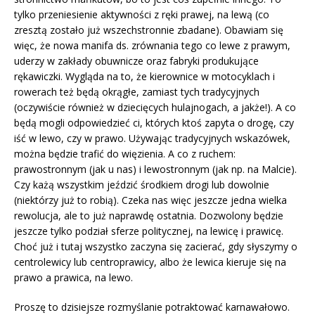
tylko przeniesienie aktywności z ręki prawej, na lewą (co
zresztą zostało już wszechstronnie zbadane). Obawiam się
więc, że nowa manifa ds. zrównania tego co lewe z prawym,
uderzy w zakłady obuwnicze oraz fabryki produkujące
rękawiczki. Wygląda na to, że kierownice w motocyklach i
rowerach też będą okrągłe, zamiast tych tradycyjnych
(oczywiście również w dziecięcych hulajnogach, a jakże!). A co
będą mogli odpowiedzieć ci, których ktoś zapyta o drogę, czy
iść w lewo, czy w prawo. Używając tradycyjnych wskazówek,
można będzie trafić do więzienia. A co z ruchem:
prawostronnym (jak u nas) i lewostronnym (jak np. na Malcie).
Czy każą wszystkim jeździć środkiem drogi lub dowolnie
(niektórzy już to robią). Czeka nas więc jeszcze jedna wielka
rewolucja, ale to już naprawdę ostatnia. Dozwolony będzie
jeszcze tylko podział sferze politycznej, na lewicę i prawicę.
Choć już i tutaj wszystko zaczyna się zacierać, gdy słyszymy o
centrolewicy lub centroprawicy, albo że lewica kieruje się na
prawo a prawica, na lewo.
Proszę to dzisiejsze rozmyślanie potraktować karnawałowo.