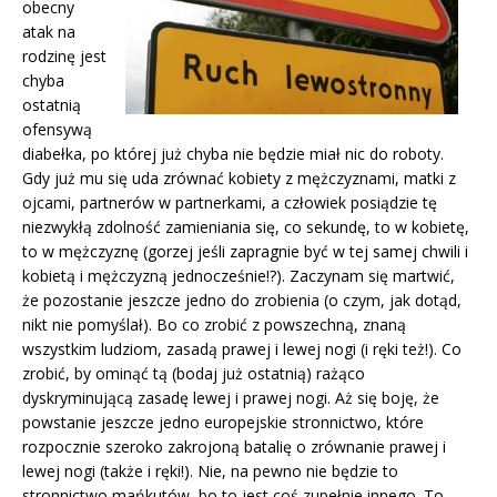
obecny
atak na
rodzinę jest
chyba
ostatnią
ofensywą
diabełka, po której już chyba nie będzie miał nic do roboty.
Gdy już mu się uda zrównać kobiety z mężczyznami, matki z
ojcami, partnerów w partnerkami, a człowiek posiądzie tę
niezwykłą zdolność zamieniania się, co sekundę, to w kobietę,
to w mężczyznę (gorzej jeśli zapragnie być w tej samej chwili i
kobietą i mężczyzną jednocześnie!?). Zaczynam się martwić,
że pozostanie jeszcze jedno do zrobienia (o czym, jak dotąd,
nikt nie pomyślał). Bo co zrobić z powszechną, znaną
wszystkim ludziom, zasadą prawej i lewej nogi (i ręki też!). Co
zrobić, by ominąć tą (bodaj już ostatnią) rażąco
dyskryminującą zasadę lewej i prawej nogi. Aż się boję, że
powstanie jeszcze jedno europejskie stronnictwo, które
rozpocznie szeroko zakrojoną batalię o zrównanie prawej i
lewej nogi (także i ręki!). Nie, na pewno nie będzie to
stronnictwo mańkutów, bo to jest coś zupełnie innego. To